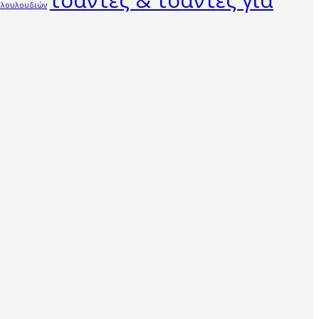
τσάντες & τσάντες για
 λουλουδιών