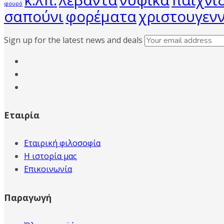
κ.λπ.
λεβάντα
νυφικά
παιχνί
φουρό
σαπούνι
φορέματα
χριστουγενν
Sign up for the latest news and deals
Εταιρία
Εταιρική φιλοσοφία
Η ιστορία μας
Επικοινωνία
Παραγωγή