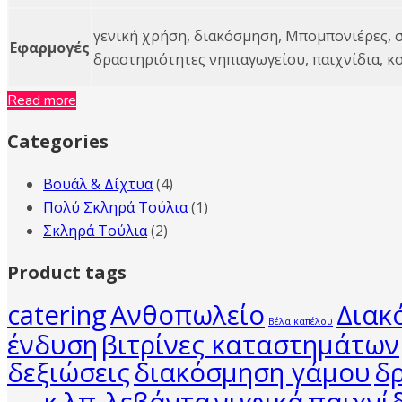
γενική χρήση, διακόσμηση, Μπομπονιέρες, σ
Εφαρμογές
δραστηριότητες νηπιαγωγείου, παιχνίδια, κο
Read more
Categories
Βουάλ & Δίχτυα
(4)
Πολύ Σκληρά Τούλια
(1)
Σκληρά Τούλια
(2)
Product tags
catering
Ανθοπωλείο
Διακ
Βέλα καπέλου
ένδυση
βιτρίνες καταστημάτων
δεξιώσεις
διακόσμηση γάμου
δ