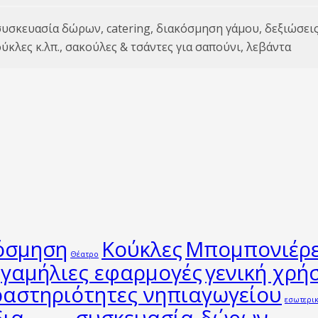
υσκευασία δώρων, catering, διακόσμηση γάμου, δεξιώσεις
ύκλες κ.λπ., σακούλες & τσάντες για σαπούνι, λεβάντα
όσμηση
Κούκλες
Μπομπονιέρ
Θέατρο
γαμήλιες εφαρμογές
γενική χρή
ραστηριότητες νηπιαγωγείου
εσωτερι