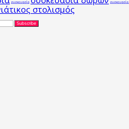
δια
συσκευασία δώρων
συσκευασία
συσκευασία
ιάτικος στολισμός