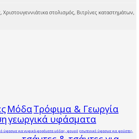
, Χριστουγεννιάτικα στολισμός, Βιτρίνες καταστημάτων,
ες
Μόδα
Τρόφιμα & Γεωργία
ση
γεωργικά υφάσματα
κό ύφασμα για νυφικά-φορέματα μόδας, φουρό
εσωτερικό ύφασμα για φούστες,