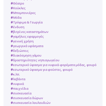
Θέατρο
Κούκλες
Μπομπονιέρες
Μόδα
Τρόφιμα & Γεωργία
ένδυση
βιτρίνες καταστημάτων
γαμήλιες εφαρμογές
γενική χρήση
γεωργικά υφάσματα
δεξιώσεις
διακόσμηση γάμου
δραστηριότητες νηπιαγωγείου
εσωτερικό ύφασμα για νυφικά-φορέματα μόδας, φουρό
εσωτερικό ύφασμα για φούστες, φουρό
κ.λπ.
λεβάντα
νυφικά
παιχνίδια
συσκευασία
συσκευασία δώρων
συσκευασία λουλουδιών