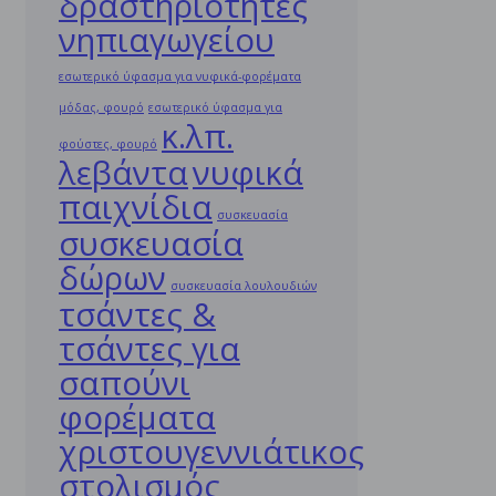
δραστηριότητες
νηπιαγωγείου
εσωτερικό ύφασμα για νυφικά-φορέματα
μόδας, φουρό
εσωτερικό ύφασμα για
κ.λπ.
φούστες, φουρό
λεβάντα
νυφικά
παιχνίδια
συσκευασία
συσκευασία
δώρων
συσκευασία λουλουδιών
τσάντες &
τσάντες για
σαπούνι
φορέματα
χριστουγεννιάτικος
στολισμός