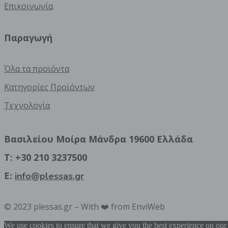
Επικοινωνία
Παραγωγή
Όλα τα προϊόντα
Κατηγορίες Προϊόντων
Τεχνολογία
Βασιλείου Μοίρα Μάνδρα 19600 Ελλάδα
T: +30 210 3237500
E:
info@plessas.gr
© 2023 plessas.gr – With ❤️ from EnviWeb
We use cookies to ensure that we give you the best experience on our w