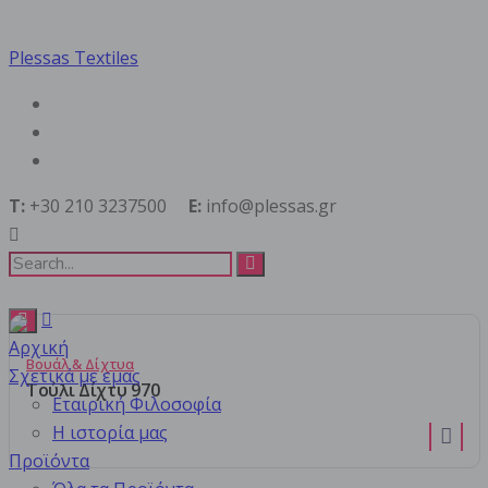
συσκευασία λ
Plessas Textiles
Plessas Textiles
T:
+30 210 3237500
E:
info@plessas.gr
Προϊόντα
συσκευασία λουλουδιών
Αρχική
Βουάλ & Δίχτυα
Σχετικά με εμας
Τούλι Δίχτυ 970
Εταιρική Φιλοσοφία
Η ιστορία μας
Προϊόντα