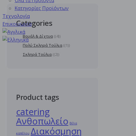
Όλα τα Προϊόντα
Κατηγορίες Προϊόντων
Τεχνολογία
Categories
Επικοινωνία
Βουάλ & Δίχτυα
(4)
Πολύ Σκληρά Τούλια
(1)
Σκληρά Τούλια
(2)
Product tags
catering
Ανθοπωλείο
Βέλα
Διακόσμηση
καπέλου