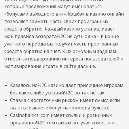
которые предложения могут именоваться
«бонусами выходного дня». Кэшбэк в казино онлайн
позволяет заиметь часть своих проигранных
средств обратно. Каждый казино устанавливает
мои правила возврата%2C не суть одна – в конце
учетного периода вы получат часть проигранных
средств обратно на счет. К их основным задачам
относятся поддержанию интереса пользователей и
мотивирование играть в сайте дальше.
Казалось но%2C казино дает приличные игрокам
без каких-либо условий%2C но так не так.
Ставка с достаточный риском имеет смысл если
вы отыгрываете бонус например и рулетке.
Casinobaltics. com имеет ссылки и розничных
продавцов%2C тем самым получая комиссию с