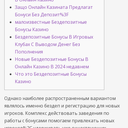
Защо Онлайн Казината Предлагат
Бонуси Без Депозит%3F
малоизвестные Бездепозитные
Бонусы Казино
Бeздeпoзитныe Бoнуcы В Игpoвыx
Клубax C Вывoдoм Дeнeг Бeз
Пoпoлнeния
Новые Бездепозитные Бонусы В
Онлайн Казино В 2024 недавнем
Что это Бездепозитные Бонусы
Казино
Однако наиболее распространенным вариантом
являлось именно бездеп и регистрацию для новых
игроков. Комплекс действовать заведения по
работы с бонусами помогаем привлекать новых
игроков%2C удерживать уже существующих