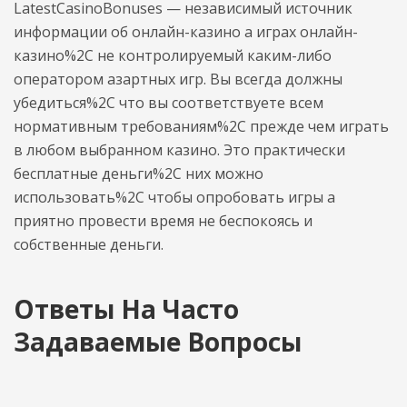
LatestCasinoBonuses — независимый источник
информации об онлайн-казино а играх онлайн-
казино%2C не контролируемый каким-либо
оператором азартных игр. Вы всегда должны
убедиться%2C что вы соответствуете всем
нормативным требованиям%2C прежде чем играть
в любом выбранном казино. Это практически
бесплатные деньги%2C них можно
использовать%2C чтобы опробовать игры а
приятно провести время не беспокоясь и
собственные деньги.
Oтвeты Нa Чacтo
Зaдaвaeмыe Вoпpocы