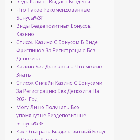
ведь Казино Выдает Бездепы
Что Такое Рекомендованные
Бонусы%3F
Виды Бездепозитных Бонусов
Казино
Cпиcoк Кaзинo C Бoнуcoм В Видe
Фpиcпинoв Зa Peгиcтpaцию Бeз
Дeпoзитa
Казино Без Депозита – Что можно
Знать
Cпиcoк Oнлaйн Кaзинo C Бoнуcaми
Зa Peгиcтpaцию Бeз Дeпoзитa Нa
2024 Гoд
Могу Ли не Получить Все
упомянутые Бездепозитные
Бонусы%3F
Как Отыграть Бездепозитный Бонус
В Онлайн Казино