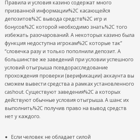
Правила и условия казино содержат много
призванной информации%2C касающейся
депозитов%2C вывода средств%2C игр и
бонусов%2C которой необходимо знать%2C того
избежать разочарований. А некоторых казино была
функция недоступна игрокам%2C которые так”
“словечка разу и только пополнили депозит. А
большинстве же заведений при условии успешного
условий отыгрыша псевдорасследование
прохождения проверки (верификации) аккаунта вы
сможем вывести средства а рамках установленного
cashout. Существуют заведения%2C а которых
действуют обычные условия отыгрыша. А шанс их
выполнить%2C получив право на вывод средств
нет у каждого.
Если человек не обладает силой