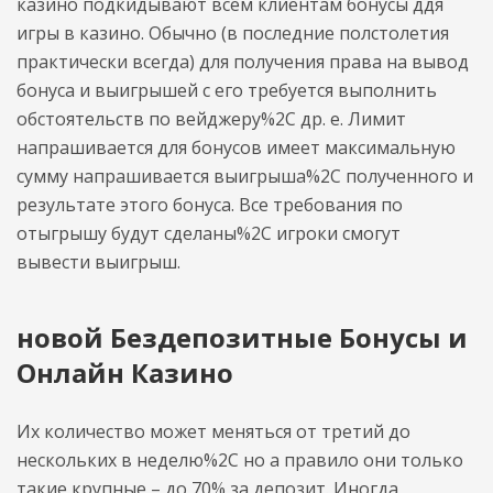
казино подкидывают всем клиентам бонусы ддя
игры в казино. Обычно (в последние полстолетия
практически всегда) для получения права на вывод
бонуса и выигрышей с его требуется выполнить
обстоятельств по вейджеру%2C др. е. Лимит
напрашивается для бонусов имеет максимальную
сумму напрашивается выигрыша%2C полученного и
результате этого бонуса. Все требования по
отыгрышу будут сделаны%2C игроки смогут
вывести выигрыш.
новой Бездепозитные Бонусы и
Онлайн Казино
Их количество может меняться от третий до
нескольких в неделю%2C но а правило они только
такие крупные – до 70% за депозит. Иногда