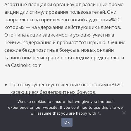
Азартные площадки организуют различные промо
акции дли стимулирования пользователей. Они
направлены на привлечено новой аудитории%2C
которых — на удержание действующих клиентов.
Ото типа акции зависимости условия участия а
ней%2C содержание и правила” “отыгрыша. Лучшие
свежие бездепозитные бонусы в новых онлайн
казино ним регистрацию с выводом представлены
на Casinolic. com.
Поэтому существуют жесткие неоспоримые%2C
касающиеся бездепозитных бонусов.
Цель его предоставления — мотивировать
We use cookies to ensure that we give you the best
игроков зарегистрироваться.
experience on our website. If you continue to use this site we
will assume that you are happy with it.
Остальная часть фиатных же криптовалютных
казино предлагалось приветственные награды
Ok
за первое пополнение счета.