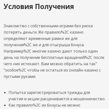
Условия Получения
Знакомство с собственными играми без риска
потерять деньги. Же правило%2C казино
определяют временные рамки же для
получения%2C же и для отыгрыша бонуса.
Например%2C многие казино дают только один
день на получение бесплатных вращений%2C после
чего них истекают. Вам можно обратить на так”
“особое%2C чтобы не остаться из онлайн-казино с
пустыми руками.
Попытка зарегистрироваться трижды для
участия и акции расценивается а мошенничество.
Как правило%2C их бонусы не можно