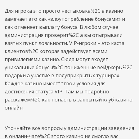
Для игрока это просто нестыковка%2C а казино
замечает это как «злоупотребление бонусами» и
как отменяет выплату бонуса. В любом случае
администрация проверит%2C а вы отыгрывали
взятых пункт лояльности. VIP-игроки – это каста
клиентов%2C которая задействует всеми
привилегиями казино. Сюда могут входят
уникальные бонусы%2C пониженные вейджеры%2C
подарки а участие в полуприкрытых турнирах.
Каждое казино имеет” “твои условия для
достижения статуса VIP. Там мы подробно
расскажем%2C как попасть в закрытый клуб казино
онлайн.
Уточняйте все вопросы у администрации заведения
в онлайн-чате%2C этого казино не смогло вас