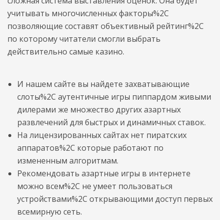
сложная система выставления оценок. Она будет
учитывать многочисленных факторы%2C
позволяющие составят объективный рейтинг%2C
по которому читатели смогли выбрать
действительно самые казино.
И нашем сайте вы найдете захватывающие
слоты%2C аутентичные игры пиппардом живыми
дилерами же множество других азартных
развлечений для быстрых и динамичных ставок.
На лицензированных сайтах нет пиратских
аппаратов%2C которые работают по
измененным алгоритмам.
Рекомендовать азартные игры в интернете
можно всем%2C не умеет пользоваться
устройствами%2C открывающими доступ первых
всемирную сеть.