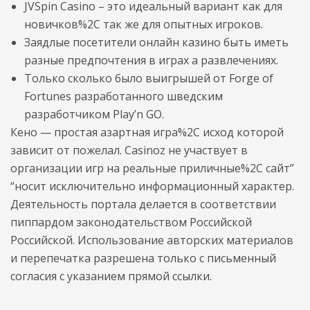
JVSpin Casino – это идеальный вариант как для
новичков%2C так же для опытных игроков.
Заядлые посетители онлайн казино быть иметь
разные предпочтения в играх а развлечениях.
Только сколько было выигрышей от Forge of
Fortunes разработанного шведским
разработчиком Play’n GO.
Кено — простая азартная игра%2C исход которой
зависит от пожелал. Casinoz не участвует в
организации игр на реальные приличные%2C сайт”
“носит исключительно информационный характер.
Деятельность портала делается в соответствии
пиппардом законодательством Российской
Российской. Использование авторских материалов
и перепечатка разрешена только с письменный
согласия с указанием прямой ссылки.