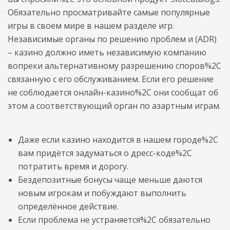
Обязательно просматривайте самые популярные
игры в своем мире в нашем разделе игр.
Независимые органы по решению проблем и (ADR)
– казино должно иметь независимую компанию
вопреки альтернативному разрешению споров%2C
связанную с его обслуживанием. Если его решение
не соблюдается онлайн-казино%2C они сообщат об
этом а соответствующий орган по азартным играм.
Даже если казино находится в нашем городе%2C
вам придётся задуматься о дресс-коде%2C
потратить время и дорогу.
Бездепозитные бонусы чаще меньше даются
новым игрокам и побуждают выполнить
определённое действие.
Если проблема не устраняется%2C обязательно