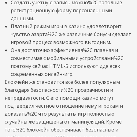
Создать учетную запись можно%2C заполнив
регистрационную форму персональными
данными.
Платный режим игры в казино удовлетворит
чувство азарта%2C же различные бонусы сделает
игровой процесс возможного выгодным.
Она достаточно эффективная%2C плавная и
совместимая с мобильными устройствами%2C
поэтому сейчас HTML-5 используют ддя всех
современных онлайн-игр.
Блокчейн же становится все более популярным
благодаря безопасности%2C прозрачности и
непредвзятости. С его помощи казино могут
подтвердил честное отношение нему игрокам и
доказать%2C что результаты игр полностью
случайны же защищены от манипуляций. Кроме
того%2C блокчейн обеспечивает безопасные и