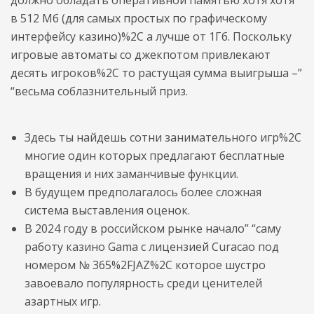
в 512 Мб (для самых простых по графическому
интерфейсу казино)%2C а лучше от 1Гб. Поскольку
игровые автоматы со джекпотом привлекают
десять игроков%2C то растущая сумма выигрыша –”
“весьма соблазнительный приз.
Здесь ты найдешь сотни занимательного игр%2C
многие один которых предлагают бесплатные
вращения и них заманчивые функции.
В будущем предполагалось более сложная
система выставления оценок.
В 2024 году в российском рынке начало” “саму
работу казино Gama с лицензией Curacao под
номером № 365%2FJAZ%2C которое шустро
завоевало популярность среди ценителей
азартных игр.