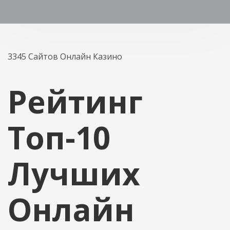
3345 Сайтов Онлайн Казино
Peйтинг
Toп-10
Лучшиx
Oнлaйн