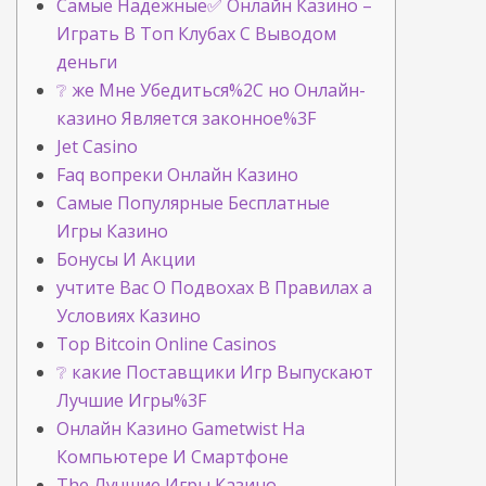
Самые Надежные✅ Онлайн Казино –
Играть В Топ Клубах С Выводом
деньги
❔ же Мне Убедиться%2C но Онлайн-
казино Является законное%3F
Jet Casino
Faq вопреки Онлайн Казино
Самые Популярные Бесплатные
Игры Казино
Бонусы И Акции
учтите Вас О Подвохах В Правилах а
Условиях Казино
Top Bitcoin Online Casinos
❔ какие Поставщики Игр Выпускают
Лучшие Игры%3F
Онлайн Казино Gametwist На
Компьютере И Смартфоне
The Лучшие Игры Казино