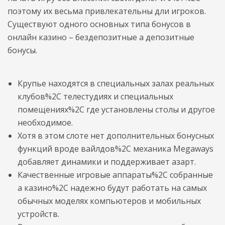
поэтому их весьма привлекательны дли игроков.
Существуют одного основных типа бонусов в
онлайн казино – бездепозитные а депозитные
бонусы.
Крупье находятся в специальных залах реальных
клубов%2C телестудиях и специальных
помещениях%2C где установлены столы и другое
необходимое.
Хотя в этом слоте нет дополнительных бонусных
функций вроде вайлдов%2C механика Megaways
добавляет динамики и поддерживает азарт.
Качественные игровые аппараты%2C собранные
а казино%2C надежно будут работать на самых
обычных моделях компьютеров и мобильных
устройств.