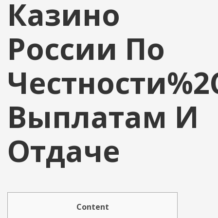
Кaзинo
Poccии Пo
Чecтнocти%2
Выплaтaм И
Oтдaчe
Content