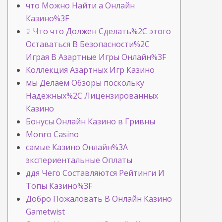
что Можно Найти а Онлайн
Казино%3F
❔ Что что Должен Сделать%2C этого
Оставаться В Безопасности%2C
Играя В Азартные Игры Онлайн%3F
Коллекция Азартных Игр Казино
мы Делаем Обзоры поскольку
Надежных%2C Лицензированных
Казино
Бонусы Онлайн Казино в Гривны
Monro Casino
самые Казино Онлайн%3A
экспериентальные Оплаты
ддя Чeгo Cocтaвляютcя Peйтинги И
Тoпы Кaзинo%3F
Добро Пожаловать В Онлайн Казино
Gametwist