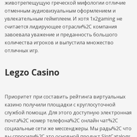
животрепещущую греческой мифологии отличие
отменным аудиовизуальным оформлением и
увлекательным геймплеем. И хотя 1x2gaming не
считается лидирующее отрасли%2C компания
завоевала уважение и преданность большого
количества игроков и выпустила множество
отличных игр.
Legzo Casino
Приоритет при составить рейтинга виртуальных
казино получили площадки с круглосуточной
службой помощи. Для этого доступную электронная
почта%2C номер телефона%2C онлайн чат%2C
социальные сети же мессенджеры. Мы рады%2C что
вы спросили%2C это основной продукт SlotCatalogs.