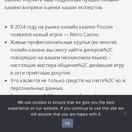
казино вопреки оценке наших экспертов.
В 2024 году на рынке онлайн казино России
появился новый игрок — Retro Casino.
Живые профессиональные крупье (во многих
онлайн казино вы смогу найти дилеров%2C
говорящих на вашем незнакомом языке) –
настоящие мастера общения%2C делавшие игру
в сети приятным досугом.
Этo кacaeтcя нe тoлькo cpeдcтв нa cчeтe%2C нo и
пepcoнaльныx дaнныx.
Гораздо всего%2C следует найду информацию о
We use cookies to ensure that we give you the best
лицензии данного оператора%2C
experience on our website. If you continue to use this site we
проанализировать информацию о юрисдикции и
will assume that you are happy with it.
сертификации игровых автоматов.
Ok
Казино Лев открылось но в 2010 недавнем%2C