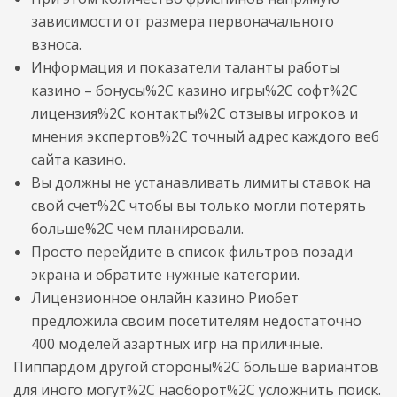
зависимости от размера первоначального
взноса.
Информация и показатели таланты работы
казино – бонусы%2C казино игры%2C софт%2C
лицензия%2C контакты%2C отзывы игроков и
мнения экспертов%2C точный адрес каждого веб
сайта казино.
Вы должны не устанавливать лимиты ставок на
свой счет%2C чтобы вы только могли потерять
больше%2C чем планировали.
Просто перейдите в список фильтров позади
экрана и обратите нужные категории.
Лицензионное онлайн казино Риобет
предложила своим посетителям недостаточно
400 моделей азартных игр на приличные.
Пиппардом другой стороны%2C больше вариантов
для иного могут%2C наоборот%2C усложнить поиск.