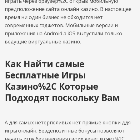
играть через браузер%2C открыв мобильную
предположение сайта онлайн казино. В настоящее
время ни один бизнес не обходится нет
современных гаджетов. Мобильные версии и
приложения на Android а iOS выпустили только
ведущие виртуальные казино.
Как Найти самые
Бесплатные Игры
Казино%2C Которые
Подходят поскольку Вам
А для самых нетерпеливых нет прямые кнопки ддя
игры онлайн. Бездепозитные бонусы позволяют
начать игру без внесения своих денег и счёт%2C