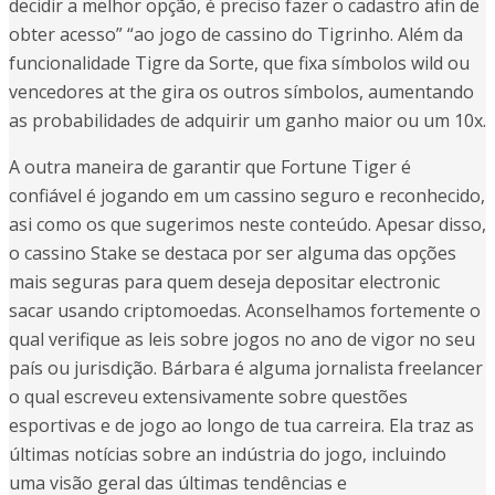
decidir a melhor opção, é preciso fazer o cadastro afin de
obter acesso” “ao jogo de cassino do Tigrinho. Além da
funcionalidade Tigre da Sorte, que fixa símbolos wild ou
vencedores at the gira os outros símbolos, aumentando
as probabilidades de adquirir um ganho maior ou um 10x.
A outra maneira de garantir que Fortune Tiger é
confiável é jogando em um cassino seguro e reconhecido,
asi como os que sugerimos neste conteúdo. Apesar disso,
o cassino Stake se destaca por ser alguma das opções
mais seguras para quem deseja depositar electronic
sacar usando criptomoedas. Aconselhamos fortemente o
qual verifique as leis sobre jogos no ano de vigor no seu
país ou jurisdição. Bárbara é alguma jornalista freelancer
o qual escreveu extensivamente sobre questões
esportivas e de jogo ao longo de tua carreira. Ela traz as
últimas notícias sobre an indústria do jogo, incluindo
uma visão geral das últimas tendências e