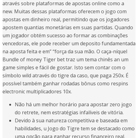
através sobre plataformas de apostas online como a
new. Muitas dessas plataformas oferecem o jogo com
apostas em dinheiro real, permitindo que os jogadores
apostem quantias monetárias em suas partidas. Quando
um jogador obtém sucesso ao formar as combinações
vencedoras, ele pode receber um deposito fundamentada
na aposta feita e em” “força da sua mão. O caça-níquel
Bundle of money Tiger bet traz um tema chinês an um
game simples e fácil de gostar. Isto sem contar com o
símbolo wild através do tigre da caso, que paga 250x. É
possível também ganhar rodadas bônus como respins
electronic multiplicadores 10x.
Não há um melhor horário para apostar zero jogo
do retrete, nem estratégias infalíveis de vitória.
Devido à sua natureza competitiva e baseada em
habilidades, u Jogo do Tigre tem se destacado como
uma opção para ganhar recurso financeiro real.