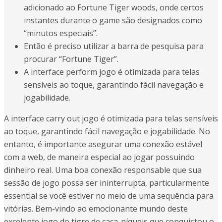
adicionado ao Fortune Tiger woods, onde certos
instantes durante o game são designados como
“minutos especiais”.
Então é preciso utilizar a barra de pesquisa para
procurar “Fortune Tiger”.
A interface perform jogo é otimizada para telas
sensíveis ao toque, garantindo fácil navegação e
jogabilidade.
A interface carry out jogo é otimizada para telas sensíveis
ao toque, garantindo fácil navegação e jogabilidade. No
entanto, é importante asegurar uma conexão estável
com a web, de maneira especial ao jogar possuindo
dinheiro real. Uma boa conexão responsable que sua
sessão de jogo possa ser ininterrupta, particularmente
essential se você estiver no meio de uma sequência para
vitórias. Bem-vindo ao emocionante mundo deste
excelente jogo do tigre de caça-níqueis que conquistou o