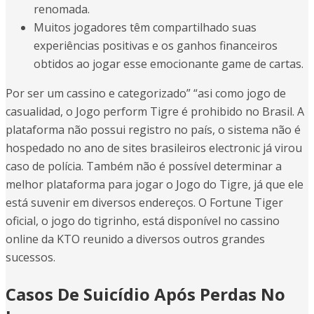
renomada.
Muitos jogadores têm compartilhado suas
experiências positivas e os ganhos financeiros
obtidos ao jogar esse emocionante game de cartas.
Por ser um cassino e categorizado” “asi como jogo de
casualidad, o Jogo perform Tigre é prohibido no Brasil. A
plataforma não possui registro no país, o sistema não é
hospedado no ano de sites brasileiros electronic já virou
caso de polícia. Também não é possível determinar a
melhor plataforma para jogar o Jogo do Tigre, já que ele
está suvenir em diversos endereços. O Fortune Tiger
oficial, o jogo do tigrinho, está disponível no cassino
online da KTO reunido a diversos outros grandes
sucessos.
Casos De Suicídio Após Perdas No