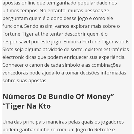
apostas online que tem ganhado popularidade nos
últimos tempos. No entanto, muitas pessoas ze
perguntam quem é o dono desse jogo e como ele
funciona. Sendo assim, vamos explorar mais sobre o
Fortune Tiger at the tentar descobrir quem é o
responsável por este jogo. Embora Fortune Tiger woods
Slots seja alguma atividade de sorte, existem estratégias
electronic dicas que podem enriquecer sua experiência.
Conhecer o canon de cada símbolo e as combinações
vencedoras pode ajudá-lo a tomar decisões informadas
sobre suas apostas.
Números De Bundle Of Money”
“Tiger Na Kto
Uma das principais maneiras pelas quais os jogadores
podem ganhar dinheiro com um Jogo do Retrete é