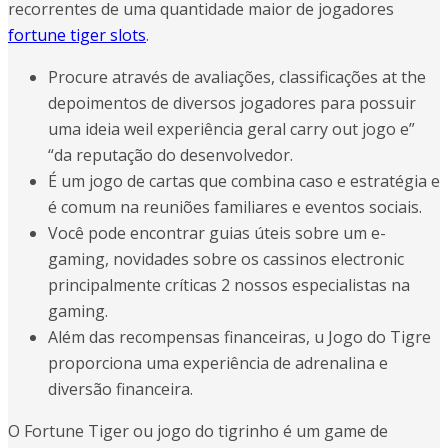
recorrentes de uma quantidade maior de jogadores
fortune tiger slots
.
Procure através de avaliações, classificações at the
depoimentos de diversos jogadores para possuir
uma ideia weil experiência geral carry out jogo e”
“da reputação do desenvolvedor.
É um jogo de cartas que combina caso e estratégia e
é comum na reuniões familiares e eventos sociais.
Você pode encontrar guias úteis sobre um e-
gaming, novidades sobre os cassinos electronic
principalmente críticas 2 nossos especialistas na
gaming.
Além das recompensas financeiras, u Jogo do Tigre
proporciona uma experiência de adrenalina e
diversão financeira.
O Fortune Tiger ou jogo do tigrinho é um game de