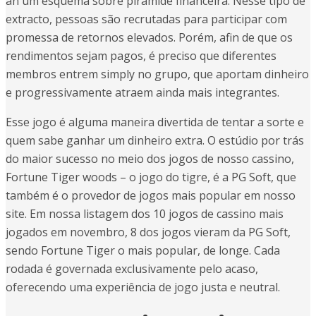
an um esquema sobre pirâmide financeira. Nesse tipo de
extracto, pessoas são recrutadas para participar com
promessa de retornos elevados. Porém, afin de que os
rendimentos sejam pagos, é preciso que diferentes
membros entrem simply no grupo, que aportam dinheiro
e progressivamente atraem ainda mais integrantes.
Esse jogo é alguma maneira divertida de tentar a sorte e
quem sabe ganhar um dinheiro extra. O estúdio por trás
do maior sucesso no meio dos jogos de nosso cassino,
Fortune Tiger woods – o jogo do tigre, é a PG Soft, que
também é o provedor de jogos mais popular em nosso
site. Em nossa listagem dos 10 jogos de cassino mais
jogados em novembro, 8 dos jogos vieram da PG Soft,
sendo Fortune Tiger o mais popular, de longe. Cada
rodada é governada exclusivamente pelo acaso,
oferecendo uma experiência de jogo justa e neutral.