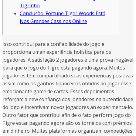
Tigrinho
Conclusão: Fortune Tiger Woods Está
Nos Grandes Cassinos Online
Isso contribui para a confiabilidade do jogo e
proporciona uman experiência holistica para os
jogadores. A satisfação 2 jogadores é uma prova inegável
para que o Jogo do Tigre está pagando agora. Muitos
jogadores têm compartilhado suas experiências positivas
assim como os ganhos financeiros obtidos ao jogar esse
emocionante game de cartas. Esses depoimentos
reforçam a new confiança dos jogadores na autenticidade
do jogo e incentivam novos jogadores an experimentá-lo.
Outro fator que contribui afin de o fato perform Jogo do
Tigre estar pagando agora são os torneios com prêmios
em dinheiro. Muitas plataformas organizam competições