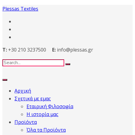
Plessas Textiles
T:
+30 210 3237500
E:
info@plessas.gr
Αρχική
Σχετικά με εμας
Εταιρική Φιλοσοφία
Η ιστορία μας
Προϊόντα
Όλα τα Προϊόντα