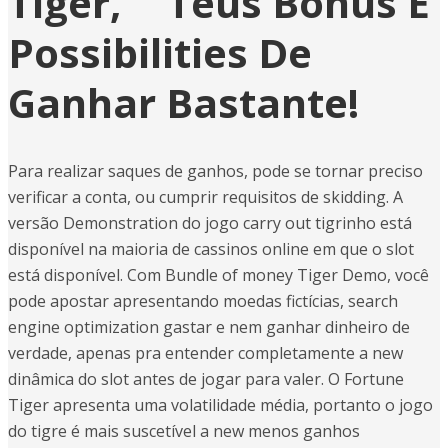
Tiger,” “Teus Bônus E
Possibilities De
Ganhar Bastante!
Para realizar saques de ganhos, pode se tornar preciso
verificar a conta, ou cumprir requisitos de skidding. A
versão Demonstration do jogo carry out tigrinho está
disponível na maioria de cassinos online em que o slot
está disponível. Com Bundle of money Tiger Demo, você
pode apostar apresentando moedas fictícias, search
engine optimization gastar e nem ganhar dinheiro de
verdade, apenas pra entender completamente a new
dinâmica do slot antes de jogar para valer. O Fortune
Tiger apresenta uma volatilidade média, portanto o jogo
do tigre é mais suscetível a new menos ganhos