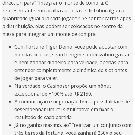
direccion para” “integrar o monte de compra. O
representante embaralha as cartas e distribui alguma
quantidade igual pra cada jogador. Se sobrar cartas após
a distribuição, elas podem ser colocadas no centro da
mesa para integrar um monte de compra.
Com Fortune Tiger Demo, você pode apostar com
moedas fictícias, search engine optimization gastar
e nem ganhar dinheiro para verdade, apenas para
entender completamente a dinâmica do slot antes
de jogar para valer.
Na verdade, o Casinozer propõe um bônus
excepcional de +100% até R$ 2150.
A comunicação e negociação tem a possibilidade de
desempenhar um rol significativo em fixar o
resultado de cada partida.
Já no ganho máximo, ao” “realizar um conjunto com
três tigres da fortuna, você ganhará 250x o seu