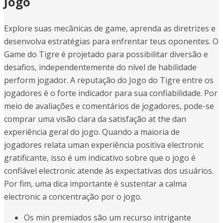
Jogo
Explore suas mecânicas de game, aprenda as diretrizes e
desenvolva estratégias para enfrentar teus oponentes. O
Game do Tigre é projetado para possibilitar diversão e
desafios, independentemente do nível de habilidade
perform jogador. A reputação do Jogo do Tigre entre os
jogadores é o forte indicador para sua confiabilidade. Por
meio de avaliações e comentários de jogadores, pode-se
comprar uma visão clara da satisfação at the dan
experiência geral do jogo. Quando a maioria de
jogadores relata uman experiência positiva electronic
gratificante, isso é um indicativo sobre que o jogo é
confiável electronic atende às expectativas dos usuários.
Por fim, uma dica importante é sustentar a calma
electronic a concentração por o jogo.
Os min premiados são um recurso intrigante