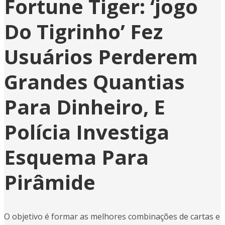
Fortune Tiger: ‘jogo
Do Tigrinho’ Fez
Usuários Perderem
Grandes Quantias
Para Dinheiro, E
Polícia Investiga
Esquema Para
Pirâmide
O objetivo é formar as melhores combinações de cartas e