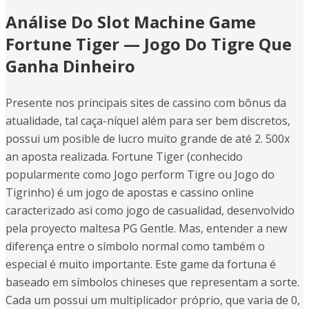
Análise Do Slot Machine Game
Fortune Tiger — Jogo Do Tigre Que
Ganha Dinheiro
Presente nos principais sites de cassino com bônus da
atualidade, tal caça-níquel além para ser bem discretos,
possui um posible de lucro muito grande de até 2. 500x
an aposta realizada. Fortune Tiger (conhecido
popularmente como Jogo perform Tigre ou Jogo do
Tigrinho) é um jogo de apostas e cassino online
caracterizado asi como jogo de casualidad, desenvolvido
pela proyecto maltesa PG Gentle. Mas, entender a new
diferença entre o símbolo normal como também o
especial é muito importante. Este game da fortuna é
baseado em símbolos chineses que representam a sorte.
Cada um possui um multiplicador próprio, que varia de 0,