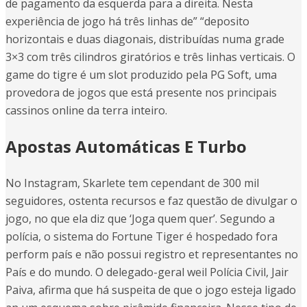
de pagamento da esquerda para a direita. Nesta
experiência de jogo há três linhas de” “deposito
horizontais e duas diagonais, distribuídas numa grade
3×3 com três cilindros giratórios e três linhas verticais. O
game do tigre é um slot produzido pela PG Soft, uma
provedora de jogos que está presente nos principais
cassinos online da terra inteiro.
Apostas Automáticas E Turbo
No Instagram, Skarlete tem cependant de 300 mil
seguidores, ostenta recursos e faz questão de divulgar o
jogo, no que ela diz que ‘Joga quem quer’. Segundo a
polícia, o sistema do Fortune Tiger é hospedado fora
perform país e não possui registro et representantes no
País e do mundo. O delegado-geral weil Polícia Civil, Jair
Paiva, afirma que há suspeita de que o jogo esteja ligado