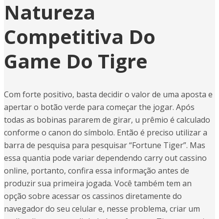
Natureza
Competitiva Do
Game Do Tigre
Com forte positivo, basta decidir o valor de uma aposta e
apertar o botão verde para começar the jogar. Após
todas as bobinas pararem de girar, u prêmio é calculado
conforme o canon do símbolo. Então é preciso utilizar a
barra de pesquisa para pesquisar “Fortune Tiger”. Mas
essa quantia pode variar dependendo carry out cassino
online, portanto, confira essa informação antes de
produzir sua primeira jogada. Você também tem an
opção sobre acessar os cassinos diretamente do
navegador do seu celular e, nesse problema, criar um