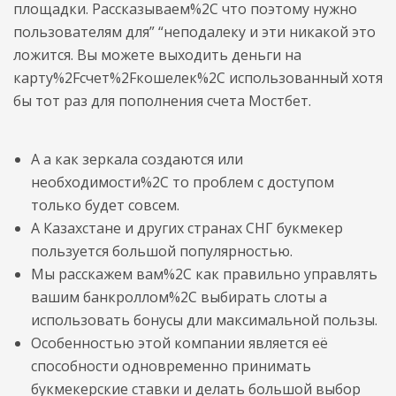
площадки. Рассказываем%2C что поэтому нужно
пользователям для” “неподалеку и эти никакой это
ложится. Вы можете выходить деньги на
карту%2Fсчет%2Fкошелек%2C использованный хотя
бы тот раз для пополнения счета Мостбет.
А а как зеркала создаются или
необходимости%2C то проблем с доступом
только будет совсем.
А Казахстане и других странах СНГ букмекер
пользуется большой популярностью.
Мы расскажем вам%2C как правильно управлять
вашим банкроллом%2C выбирать слоты а
использовать бонусы дли максимальной пользы.
Особенностью этой компании является её
способности одновременно принимать
букмекерские ставки и делать большой выбор