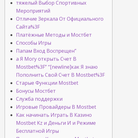
тяжелый Выбор Спортивных
Мероприятий
Отличие Зеркала От Официального
Сайта%3F
Платёжные Методы и Мостбет
Способы Игры
Папам Вход Воспрещен⁠⁠”
а Я Могу открыть Счет В
Mostbet%3F” “[newline]как Я знаю
Пополнить Свой Счет В Mostbet%3F
Старые Функции Mostbet
Бонусы Мостбет
Служба поддержки
Игровые Провайдеры В Mostbet
Как начинать Играть В Казино
Mostbet Kz и Деньги И и Режиме
Бесплатной Игры