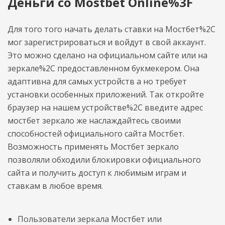
Деньги со Mostbet Online%3F
Для того того начать делать ставки на Мостбет%2C
мог зарегистрироваться и войдут в свой аккаунт.
Это можно сделано на официальном сайте или на
зеркале%2C предоставленном букмекером. Она
адаптивна для самых устройств а но требует
установки особенных приложений. Так откройте
браузер на нашем устройстве%2C введите адрес
мостбет зеркало же наслаждайтесь своими
способностей официального сайта Мостбет.
Возможность применять Мостбет зеркало
позволяли обходили блокировки официального
сайта и получить доступ к любимым играм и
ставкам в любое время.
Пользователи зеркала Мостбет или