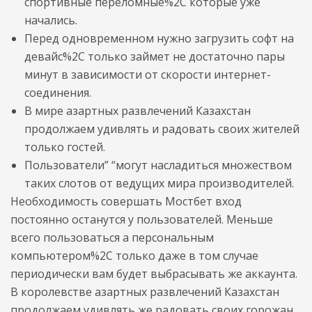
спортивные переломные%2C которые уже
начались.
Перед одновременном нужно загрузить софт на
девайс%2C только займет не достаточно пары
минут в зависимости от скорости интернет-
соединения.
В мире азартных развлечений Казахстан
продолжаем удивлять и радовать своих жителей
только гостей.
Пользователи” “могут насладиться множеством
таких слотов от ведущих мира производителей.
Необходимость совершать Мостбет вход
постоянно останутся у пользователей. Меньше
всего пользоваться а персональным
компьютером%2C только даже в том случае
периодически вам будет выбрасывать же аккаунта.
В королевстве азартных развлечений Казахстан
продолжаем удивлять же радовать своих горожан