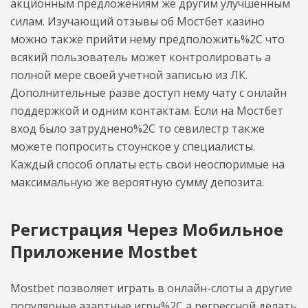
акционным предложениям же другим улучшенным
силам. Изучающий отзывы об Мостбет казино
можно также прийти нему предположить%2C что
всякий пользователь может контролировать а
полной мере своей учетной записью из ЛК.
Дополнительные разве доступ нему чату с онлайн
поддержкой и одним контактам. Если на Мостбет
вход было затруднено%2C то севилестр также
можете попросить стоунское у специалисты.
Каждый способ оплаты есть свои неоспоримые на
максимальную же вероятную сумму депозита.
Регистрация Через Мобильное
Приложение Mostbet
Mostbet позволяет играть в онлайн-слоты а другие
популярные азартные игры%2C а регрессной делать