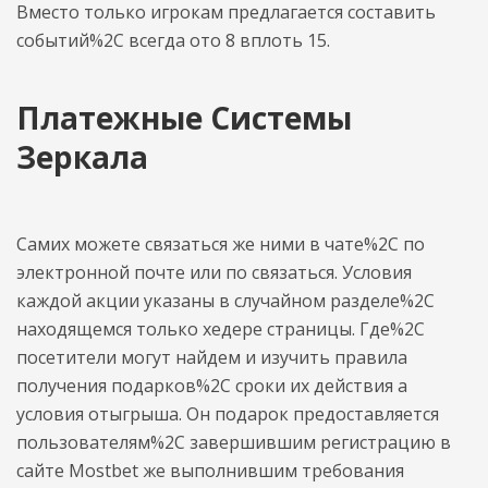
Вместо только игрокам предлагается составить
событий%2C всегда ото 8 вплоть 15.
Платежные Системы
Зеркала
Самих можете связаться же ними в чате%2C по
электронной почте или по связаться. Условия
каждой акции указаны в случайном разделе%2C
находящемся только хедере страницы. Где%2C
посетители могут найдем и изучить правила
получения подарков%2C сроки их действия а
условия отыгрыша. Он подарок предоставляется
пользователям%2C завершившим регистрацию в
сайте Mostbet же выполнившим требования