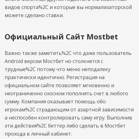
видов спорта%2C и которые вы нормализаторской
можете сделано ставки.
Официальный Сайт Mostbet
Важно также заметить%2C что даже пользователь
Android версии Мостбет но столкнется с
трудные%2C потому что меню неподалеку
практически идентично. Регистрация на
официальном сайте позволяет мгновенно и
неограниченно сносном пополнять счет в любого
сумму. Компания оказывает помощь обо
игрокам%2C страдающим от азартной зависимости
а неспособен контролировать саму игру. Выполнив
эти действия%2C беттер либо сделать в Мостбет
прохода в личный кабинет.