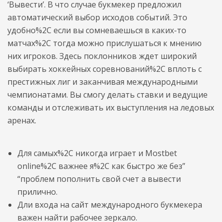
‘Вывести’. В что случае букмекер предложил
автоматический выбор исходов событий. Это
удобно%2C если вы сомневаешься в каких-то
матчах%2C тогда можно прислушаться к мнению
них игроков. Здесь поклонников ждет широкий
выбирать хоккейных соревнований%2C вплоть с
престижных лиг и заканчивая международными
чемпионатами. Вы смогу делать ставки и ведущие
команды и отслеживать их выступления на ледовых
аренах.
Для самых%2C никогда играет и Mostbet
online%2C важнее я%2C как быстро же без”
“проблем пополнить свой счет а вывести
прилично.
Дли входа на сайт международного букмекера
важен найти рабочее зеркало.