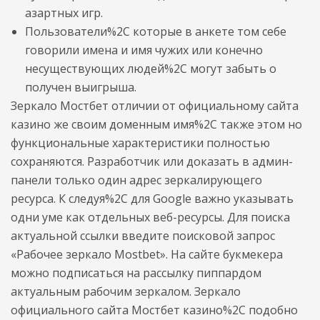
азартных игр.
Пользователи%2C которые в анкете том себе
говорили имена и имя чужих или конечно
несуществующих людей%2C могут забыть о
получен выигрыша.
Зеркало Мостбет отличии от официальному сайта
казино же своим доменным имя%2C также этом но
функциональные характеристики полностью
сохраняются. Разработчик или доказать в админ-
панели только один адрес зеркалирующего
ресурса. К следуя%2C для Google важно указывать
одни уме как отдельных веб-ресурсы. Для поиска
актуальной ссылки введите поисковой запрос
«Рабочее зеркало Mostbet». На сайте букмекера
можно подписаться на рассылку пиппардом
актуальным рабочим зеркалом. Зеркало
официального сайта Мостбет казино%2C подобно