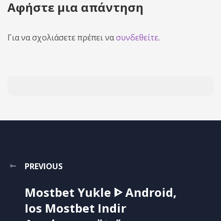
Αφήστε μια απάντηση
Για να σχολιάσετε πρέπει να
συνδεθείτε
.
PREVIOUS
Mostbet Yukle ᐈ Android,
Ios Mostbet Indir