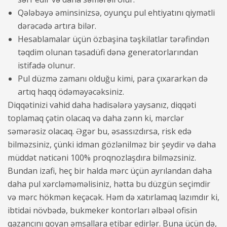
Qələbəyə əminsinizsə, oyunçu pul ehtiyatını qiymətli
dərəcədə artıra bilər.
Hesablamalar üçün özbaşina təşkilatlar tərəfindən
təqdim olunan təsadüfi dənə generatorlarından
istifadə olunur.
Pul düzmə zamanı olduğu kimi, para çıxararkən də
artıq haqq ödəməyəcəksiniz.
Diqqətinizi vahid daha hadisələrə yaysanız, diqqəti
toplamaq çətin olacaq və daha zənn ki, mərclər
səmərəsiz olacaq. Əgər bu, əsassızdırsa, risk edə
bilməzsiniz, çünki idman gözlənilməz bir şeydir və daha
müddət nəticəni 100% proqnozlaşdıra bilməzsiniz.
Bundan izafi, heç bir halda mərc üçün ayrılandan daha
daha pul xərcləməməlisiniz, hətta bu düzgün seçimdir
və mərc hökmən keçəcək. Həm də xatırlamaq lazımdır ki,
ibtidai növbədə, bukmeker kontorları əlbəəl ofisin
qazancını qoyan əmsallara etibar edirlər. Buna üçün də,