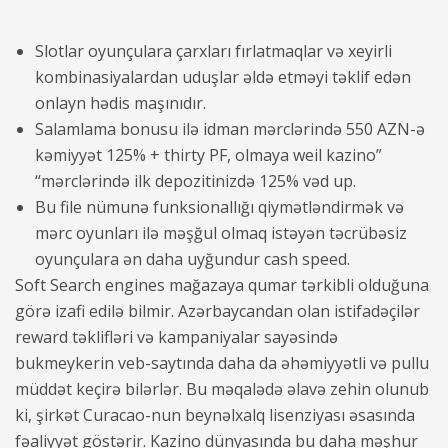
Slotlar oyunçulara çarxları fırlatmaqlar və xeyirli
kombinasiyalardan uduşlar əldə etməyi təklif edən
onlayn hədis maşınıdır.
Salamlama bonusu ilə idman mərclərində 550 AZN-ə
kəmiyyət 125% + thirty PF, olmaya weil kazino”
“mərclərində ilk depozitinizdə 125% vəd up.
Bu file nümunə funksionallığı qiymətləndirmək və
mərc oyunları ilə məşğul olmaq istəyən təcrübəsiz
oyunçulara ən daha uyğundur cash speed.
Soft Search engines mağazaya qumar tərkibli olduğuna
görə izafi edilə bilmir. Azərbaycandan olan istifadəçilər
reward təklifləri və kampaniyalar sayəsində
bukmeykerin veb-saytında daha da əhəmiyyətli və pullu
müddət keçirə bilərlər. Bu məqalədə əlavə zehin olunub
ki, şirkət Curacao-nun beynəlxalq lisenziyası əsasında
fəaliyyət göstərir. Kazino dünyasında bu daha məşhur