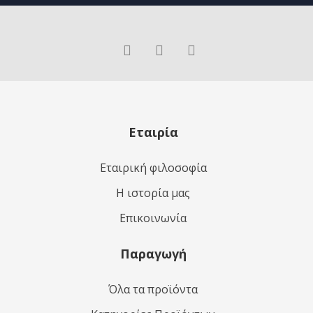
Εταιρία
Εταιρική φιλοσοφία
Η ιστορία μας
Επικοινωνία
Παραγωγή
Όλα τα προϊόντα