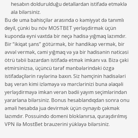
hesabın doldurulduğu detallardan istifadə etməklə
ala bilərsiniz.
Bu de uma bahisçilər arasında o kəmiyyət də tanımlı
deyil, çünki bu növ MOSTBET yerləşdirmək üçün
kuponda eyni vaxtda bir neçə hadisə yığmaq lazımdır.
Bir “ikiqat şans” götürmək, bir handikap vermək, bir
əvvəl vermək, cəmi yığmaq və ya bir hadisənin nəticəsi
ötrü təbii bazardan istifadə etmək imkanı va. Bizə çəki
etmirsinizsə, üçüncü tərəf mənbələrindəki özgə
istifadəçilərin rəylərinə baxın. Siz həmçinin hadisələri
baş verən kimi izləməyə və mərclərinizi buna əlaqəli
yerləşdirməyə imkan verən bədii yayım seçimlərindən
yararlana bilərsiniz. Bonus hesablandıqdan sonra onu
əməli hesabda jua devirmək üçün oynayıb çəkmək
lazımdır. Possuindo domeni bloklanırsa, quraşdırılmış
VPN ilə MostBet brauzerini yükləyə bilərsiniz.