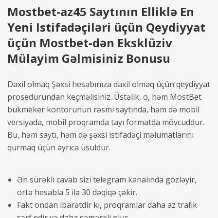
Mostbet-az45 Saytının Elliklə En
Yeni Istifadəçiləri üçün Qeydiyyat
üçün Mostbet-dən Eksklüziv
Mülayim Gəlmisiniz Bonusu
Daxil olmaq Şəxsi hesabınıza daxil olmaq üçün qeydiyyat
prosedurundan keçməlisiniz. Üstəlik, o, həm MostBet
bukmeker kontorunun rəsmi saytında, həm də mobil
versiyada, mobil proqramda tayı formatda mövcuddur.
Bu, həm saytı, həm də şəxsi istifadəçi məlumatlarını
qurmaq üçün ayrıca üsuldur.
Ən sürəkli cavab sizi telegram kanalında gözləyir,
orta hesabla 5 ilə 30 dəqiqə çəkir.
Fakt ondan ibarətdir ki, proqramlar daha az trafik
sərf edir və daha səmərəli olur.