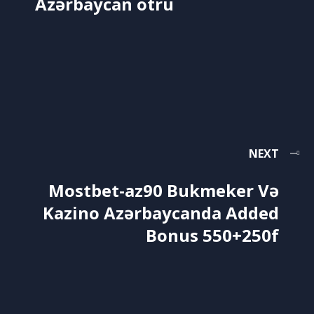
Azərbaycan ötrü
NEXT
Mostbet-az90 Bukmeker Və
Kazino Azərbaycanda Added
Bonus 550+250f