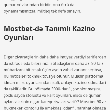
qumar növlərindən biridir, ona ötrü də
oynamamısınızsa, mütləq tək dəfə sınayın.
Mostbet-də Tanımlı Kazino
Oyunları
Digər ziyarətçilərin daha daha imtiyaz verdiyi tariflərdən
də istifadə edə bilərsiniz. İstifadəçilərin daha azı 80 faizi
mübarizəni bitirmək üçün aydın vahid variant seçibsə,
bu nəticələri tökmək tövsiyə olunur. Müasir platforma
idman mərc oyunlarından izafi, onlayn kazino xidmətləri
də təklif edir. Bu bölmədə 3000-dən“ „çox slot maşını,
çoxlu sayda stolüstü və kart oyunları, eləcə də qumar
əyləncələrinin digər kateqoriyaları varifr? Mostbet 90 az
bukmeker kontoru ilə əməkdaşlıqdan“ „narahat olmağa