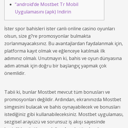
“android’de Mostbet Tr Mobil
Uygulamasını (apk) Indirin
İster spor bahisleri ister canlı online casino oyunları
olsun, size g?re promosyonlar bulmakta
zorlanmayacaksınız. Bu avantajlardan faydalanmak için,
platforma kayıt olmak ve eğlenceye katılmak ilk
adımınız olmalı. Unutmayın ki, bahis ve oyun dünyasına
adım atmak için doğru bir başlangıç yapmak çok
önemlidir.
Tabii ki, bunlar Mostbet mevcut tüm bonusları ve
promosyonları değildir. Ardından, ekranınızda Mostbet
simgesini bulacak ve bahis oynayabilecek ve bonusları
istediğiniz gibi kullanabileceksiniz. Mostbet uygulaması,
sezgisel arayüzü ve sorunsuz iş akışı sayesinde