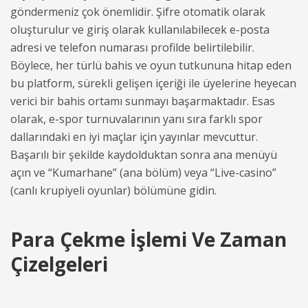
göndermeniz çok önemlidir. Şifre otomatik olarak
oluşturulur ve giriş olarak kullanılabilecek e-posta
adresi ve telefon numarası profilde belirtilebilir.
Böylece, her türlü bahis ve oyun tutkununa hitap eden
bu platform, sürekli gelişen içeriği ile üyelerine heyecan
verici bir bahis ortamı sunmayı başarmaktadır. Esas
olarak, e-spor turnuvalarının yanı sıra farklı spor
dallarındaki en iyi maçlar için yayınlar mevcuttur.
Başarılı bir şekilde kaydolduktan sonra ana menüyü
açın ve “Kumarhane” (ana bölüm) veya “Live-casino”
(canlı krupiyeli oyunlar) bölümüne gidin.
Para Çekme İşlemi Ve Zaman
Çizelgeleri