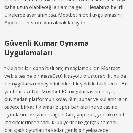
daha uzun olabileceği anlamına gelir. Hesabınız belirli
ülkelerde ayarlanmışsa, Mostbet mobil uygulamasını
Application Store’dan almak kolaydır.
Güvenli Kumar Oynama
Uygulamaları
“Kullanıcılar, daha hızlı erişim sağlamak için Mostbet
web sitesine bir masaüstü kısayolu oluşturabilir, bu da
bir uygulama deneyimini etkin bir şekilde taklit eder. Bu
yöntem, özel bir Mostbet PC uygulamasına ihtiyaç
duymadan platformun kolaylığını sunar ve kullanıcıların
sadece birkaç tıklama ile spor bahislerine ve casino
oyunlarına erişimini sağlar. Giriş yaparak, yenilikçi slot
makinelerinden canlı krupiyerler ile gerçek zamanlı
blackjack oyunlarına kadar geniş bir yelpazede