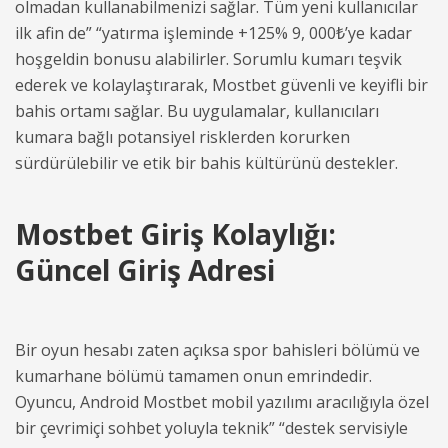
olmadan kullanabilmenizi sağlar. Tüm yeni kullanıcılar
ilk afin de” “yatırma işleminde +125% 9, 000₺’ye kadar
hoşgeldin bonusu alabilirler. Sorumlu kumarı teşvik
ederek ve kolaylaştırarak, Mostbet güvenli ve keyifli bir
bahis ortamı sağlar. Bu uygulamalar, kullanıcıları
kumara bağlı potansiyel risklerden korurken
sürdürülebilir ve etik bir bahis kültürünü destekler.
Mostbet Giriş Kolaylığı:
Güncel Giriş Adresi
Bir oyun hesabı zaten açıksa spor bahisleri bölümü ve
kumarhane bölümü tamamen onun emrindedir.
Oyuncu, Android Mostbet mobil yazılımı aracılığıyla özel
bir çevrimiçi sohbet yoluyla teknik” “destek servisiyle