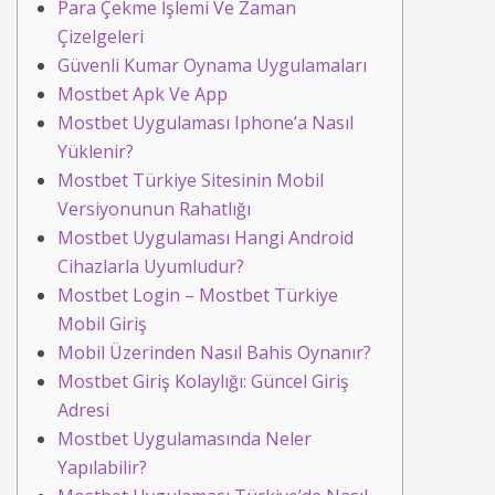
Para Çekme İşlemi Ve Zaman
Çizelgeleri
Güvenli Kumar Oynama Uygulamaları
Mostbet Apk Ve App
Mostbet Uygulaması Iphone’a Nasıl
Yüklenir?
Mostbet Türkiye Sitesinin Mobil
Versiyonunun Rahatlığı
Mostbet Uygulaması Hangi Android
Cihazlarla Uyumludur?
Mostbet Login – Mostbet Türkiye
Mobil Giriş
Mobil Üzerinden Nasıl Bahis Oynanır?
Mostbet Giriş Kolaylığı: Güncel Giriş
Adresi
Mostbet Uygulamasında Neler
Yapılabilir?