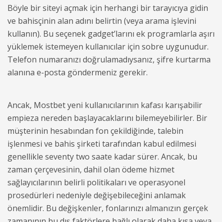
Böyle bir siteyi açmak için herhangi bir tarayıcıya gidin
ve bahisçinin alan adını belirtin (veya arama işlevini
kullanın). Bu seçenek gadget’larını ek programlarla aşırı
yüklemek istemeyen kullanıcılar için sobre uygunudur.
Telefon numaranızı doğrulamadıysanız, şifre kurtarma
alanına e-posta göndermeniz gerekir.
Ancak, Mostbet yeni kullanıcılarının kafası karışabilir
empieza nereden başlayacaklarını bilemeyebilirler. Bir
müşterinin hesabından fon çekildiğinde, talebin
işlenmesi ve bahis şirketi tarafından kabul edilmesi
genellikle seventy two saate kadar sürer. Ancak, bu
zaman çerçevesinin, dahil olan ödeme hizmet
sağlayıcılarının belirli politikaları ve operasyonel
prosedürleri nedeniyle değişebileceğini anlamak
önemlidir. Bu değişkenler, fonlarınızı almanızın gerçek
zamanının bu dış faktörlere bağlı olarak daha kısa veya