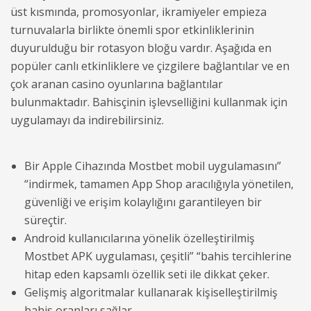
üst kısmında, promosyonlar, ikramiyeler empieza
turnuvalarla birlikte önemli spor etkinliklerinin
duyurulduğu bir rotasyon bloğu vardır. Aşağıda en
popüler canlı etkinliklere ve çizgilere bağlantılar ve en
çok aranan casino oyunlarına bağlantılar
bulunmaktadır. Bahisçinin işlevselliğini kullanmak için
uygulamayı da indirebilirsiniz.
Bir Apple Cihazında Mostbet mobil uygulamasını”
“indirmek, tamamen App Shop aracılığıyla yönetilen,
güvenliği ve erişim kolaylığını garantileyen bir
süreçtir.
Android kullanıcılarına yönelik özelleştirilmiş
Mostbet APK uygulaması, çeşitli” “bahis tercihlerine
hitap eden kapsamlı özellik seti ile dikkat çeker.
Gelişmiş algoritmalar kullanarak kişiselleştirilmiş
bahis oranları sağlar.