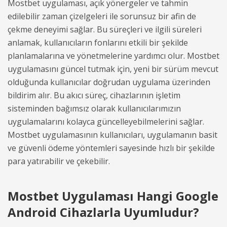
Mostbet uygulaması, açık yönergeler ve tahmin
edilebilir zaman çizelgeleri ile sorunsuz bir afin de
çekme deneyimi sağlar. Bu süreçleri ve ilgili süreleri
anlamak, kullanıcıların fonlarını etkili bir şekilde
planlamalarına ve yönetmelerine yardımcı olur. Mostbet
uygulamasını güncel tutmak için, yeni bir sürüm mevcut
olduğunda kullanıcılar doğrudan uygulama üzerinden
bildirim alır. Bu akıcı süreç, cihazlarının işletim
sisteminden bağımsız olarak kullanıcılarımızın
uygulamalarını kolayca güncelleyebilmelerini sağlar.
Mostbet uygulamasının kullanıcıları, uygulamanın basit
ve güvenli ödeme yöntemleri sayesinde hızlı bir şekilde
para yatırabilir ve çekebilir.
Mostbet Uygulaması Hangi Google
Android Cihazlarla Uyumludur?