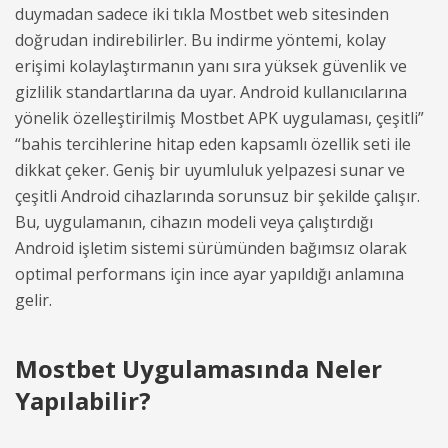
duymadan sadece iki tıkla Mostbet web sitesinden
doğrudan indirebilirler. Bu indirme yöntemi, kolay
erişimi kolaylaştırmanın yanı sıra yüksek güvenlik ve
gizlilik standartlarına da uyar. Android kullanıcılarına
yönelik özelleştirilmiş Mostbet APK uygulaması, çeşitli”
“bahis tercihlerine hitap eden kapsamlı özellik seti ile
dikkat çeker. Geniş bir uyumluluk yelpazesi sunar ve
çeşitli Android cihazlarında sorunsuz bir şekilde çalışır.
Bu, uygulamanın, cihazın modeli veya çalıştırdığı
Android işletim sistemi sürümünden bağımsız olarak
optimal performans için ince ayar yapıldığı anlamına
gelir.
Mostbet Uygulamasında Neler
Yapılabilir?