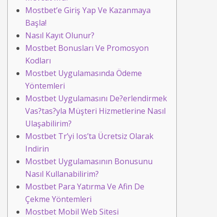
Mostbet’e Giriş Yap Ve Kazanmaya
Başla!
Nasıl Kayıt Olunur?
Mostbet Bonusları Ve Promosyon
Kodları
Mostbet Uygulamasında Ödeme
Yöntemleri
Mostbet Uygulamasını De?erlendirmek
Vas?tas?yla Müşteri Hizmetlerine Nasıl
Ulaşabilirim?
Mostbet Tr’yi Ios’ta Ücretsiz Olarak
Indirin
Mostbet Uygulamasının Bonusunu
Nasıl Kullanabilirim?
Mostbet Para Yatırma Ve Afin De
Çekme Yöntemleri
Mostbet Mobil Web Sitesi