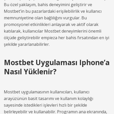
Bu özel yaklaşım, bahis deneyimini geliştirir ve
Mostbet’in bu pazarlardaki erişilebilirlik ve kullanıcı
memnuniyetine olan bağlılığını vurgular. Bu
promosyonel etkinlikleri anlayarak ve aktif olarak
katılarak, kullanıcılar Mostbet deneyimlerini önemli
ölçüde geliştirebilir empieza her bahis fırsatından en iyi
şekilde yararlanabilirler.
Mostbet Uygulaması Iphone’a
Nasıl Yüklenir?
Mostbet uygulamasının kullanıcıları, kullanıcı
arayüzünün basit tasarımı ve kullanım kolaylığı
sayesinde istedikleri işlevleri hızlı bir şekilde
belirleyebilir ve kullanabilir. Programın ana ekranında,