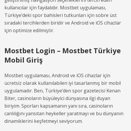
kullanıcılar için faydalıdır. Mostbet uygulaması,
Türkiye’deki spor bahisleri tutkunları için sobre üst
sıradaki tercihlerden biridir ve Android ve iOS cihazlar
için optimize edilmiştir.
Mostbet Login – Mostbet Türkiye
Mobil Giriş
Mostbet uygulaması, Android ve iOS cihazlar için
ücretsiz olarak kullanılabilen iyi tasarlanmış bir mobil
uygulamadır. Ben, Türkiye’den spor gazetecisi Kenan
Biter, casinoların büyüleyici dünyasına ilgi duyan
biriyim. Sporları kapsamanın yanı sıra, casinoların
canlılığını yansıtan heykeller yaratmayı ve bu dünyanın
dinamiklerini keşfetmeyi seviyorum.