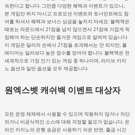
속한다고 합니다. 그만큼 다양한 혜택과 이벤트가 있으니,
본 게임만 하지 마시고 프로모션 이벤트와 토너먼트에도 참
여를 하셔서 혜택과 보너스 상금을 놓치지 마세요. 블랙잭은
때로는 라운드에서 21점을 넘지 않으면서 21점에 가깝게 득
점해야 하는 단순하지만 즐거운 게임으로 알려져 있습니다.
이 게임은 딜러의 손에서 21점을 초과해서는 안 되지만, 플
레이어는 딜러보다 높은 점수를 얻어야 합니다. 블랙잭은 전
세계적으로 가장 인기 있는 게임 중 하나이며, 라이브 카지
노 옵션과 일반 옵션을 모두 제공합니다.
원엑스벳 캐쉬백 이벤트 대상자
모든 운영 체제에서 사용할 수 있으며 작동하지 않거나 차단
되거나 비공식적인 소스에 대해 걱정할 필요가 없습니다. 온
라인 카지노의 은행 송금은 사용하기 쉬운 반면, 출금 시간