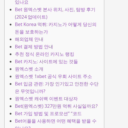
있나요
Bet 원엑스벳 본사 위치, 사진, 탐방 후기
(2024 업데이트)
Bet Korea 먹튀: 카지노가 어떻게 당신의
돈을 보호하는가
해외업체 안내
Bet 결제 방법 안내
추천 정식 온라인 카지노 랭킹
Bet 카지노: 사이트에 있는 것들
원엑스벳 소개
원엑스벳 1xbet 공식 우회 사이트 주소
Bet 입금 관련: 가장 인기있고 안전한 수단
은 무엇입니까?
원엑스벳 캐쉬백 이벤트 대상자
Bet(원엑스벳) 327만원 먹튀 사실일까요?
Bet 가입 방법 및 프로모션” “코드
Bet어플을 사용하면 어떤 혜택을 받을 수