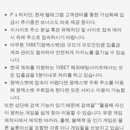
P. s 하지만, 현재 텔레그램 고객센터를 통한 가상화폐 입
금시 추가충전 보너스도 따로 제공 중이다.
※사이트 주소 분실 혹은 유해차단 및 사이트 접속 에러
시 위에 주소로 접속하시기 바랍니다.
아무튼 1XBET(원엑스벳)은 규모가 규모인만큼 입출금
계좌 관리도 철저하여 안전하게 카지노를 즐기실 수 있습
니다.
한국 계좌를 지원하는 1XBET 해외배팅사이트에서는 모
든 입출금을 5분이내로 처리를 하고 있습니다.
원엑스벳에 접속이 어렵다면 원엑스벳 우회 주소를 이용
해 원엑스벳 우회접속 한다면 모든 서비스 이용이 가능합
니다.
또한 상단에 검색 기능이 있기 때문에 검색을” “활용해 자신
이 원하는 게임을 쉽게 찾아 이용할 수 있습니다. 유명 게임
제작사에서 제작한 바카라, 룰렛, 블랙잭 등 인기 게임은 물
론 슬롯머신을 포함한 각종 미니 게임들을 선보이고 있습니