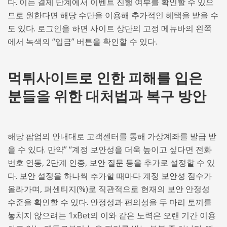
다. 이는 결제 단계에서 이벤트 진행 여부를 확인할 수 있으
므로 원한다면 해당 수단을 이용해 추가적인 혜택을 받을 수
도 있다. 로그인을 하면 사이트 상단의 고정 메뉴바의 왼쪽
에서 녹색의 “입금” 버튼을 확인할 수 있다.
먹튀사이트로 인한 피해를 입은
분들을 위한 대처법과 복구 방안
해당 팝업의 안내대로 고객센터를 통해 가상계좌를 발급 받
을 수 있다. 만약” “계정 보안성을 더욱 높이고 싶다면 전화
번호 연동, 2단계 인증, 보안 질문 등을 추가로 설정할 수 있
다. 보안 설정을 하나씩 추가할 때마다 계정 보안성 점수가
올라가며, 퍼센티지(%)로 직관적으로 현재의 보안 안정성
수준을 확인할 수 있다. 안정성과 편의성을 두 마리 토끼를
놓치지 않으려는 1xBet의 이와 같은 노력은 오랜 기간 이용