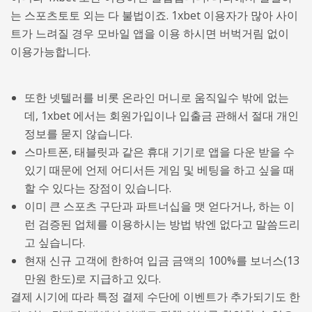
는 스포츠토토 외는 다 불법이죠. 1xbet 이용자가 많아 사이
트가 느려질 경우 모바일 앱을 이용 하시면 버벅거림 없이
이용가능합니다.
또한 넷텔러를 비롯 온라인 머니로 움직일수 밖에 없는
데, 1xbet 에서는 회원가입이나 입출금 관해서 절대 개인
정보를 묻지 않습니다.
스마트폰, 태블릿과 같은 휴대 기기로 앱을 다운 받을 수
있기 때문에 언제 어디서든 게임 및 베팅을 하고 싶을 때
할 수 있다는 장점이 있습니다.
이미 큰 스포츠 구단과 파트너십을 맷 얻다거나, 하는 이
런 검증된 업체를 이용하시는 방법 밖엔 없다고 말씀드리
고 싶습니다.
현재 신규 고객에 한하여 입금 금액의 100%를 보너스(13
만원 한도)로 지급하고 있다.
결제 시기에 따라 특정 결제 수단에 이벤트가 추가되기도 한