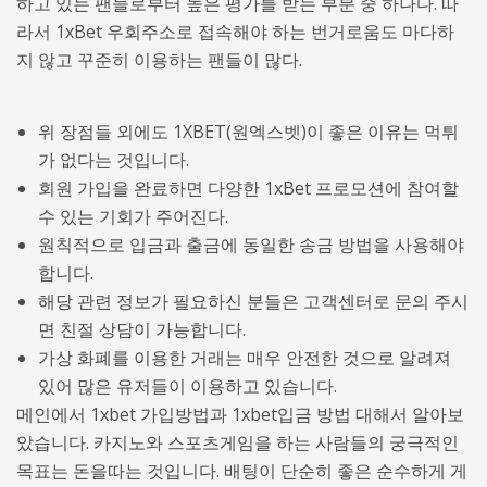
하고 있는 팬들로부터 높은 평가를 받는 부분 중 하나다. 따
라서 1xBet 우회주소로 접속해야 하는 번거로움도 마다하
지 않고 꾸준히 이용하는 팬들이 많다.
위 장점들 외에도 1XBET(원엑스벳)이 좋은 이유는 먹튀
가 없다는 것입니다.
회원 가입을 완료하면 다양한 1xBet 프로모션에 참여할
수 있는 기회가 주어진다.
원칙적으로 입금과 출금에 동일한 송금 방법을 사용해야
합니다.
해당 관련 정보가 필요하신 분들은 고객센터로 문의 주시
면 친절 상담이 가능합니다.
가상 화폐를 이용한 거래는 매우 안전한 것으로 알려져
있어 많은 유저들이 이용하고 있습니다.
메인에서 1xbet 가입방법과 1xbet입금 방법 대해서 알아보
았습니다. 카지노와 스포츠게임을 하는 사람들의 궁극적인
목표는 돈을따는 것입니다. 배팅이 단순히 좋은 순수하게 게