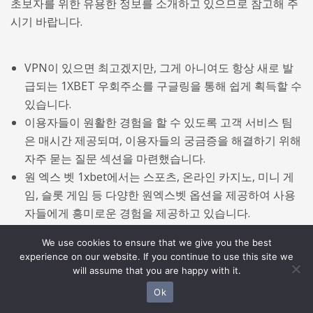
초보자를 위한 유용한 정보를 소개하고 있으므로 참고해 주
시기 바랍니다.
VPN이 있으면 최고겠지만, 그게 아니여도 항상 새로 발
급되는 1XBET 우회주소를 구글링을 통해 쉽게 획득할 수
있습니다.
이용자들이 원활한 경험을 할 수 있도록 고객 서비스 팀
은 매시간 제공되며, 이용자들의 궁금증을 해결하기 위해
자주 묻는 질문 섹션을 마련했습니다.
원 엑스 벳 1xbet에서는 스포츠, 온라인 카지노, 미니 게
임, 슬롯 게임 등 다양한 원엑스벳 옵션을 제공하여 사용
자들에게 흥미로운 경험을 제공하고 있습니다.
1XBET(원엑스벳) 파트너이기 전에 저 역시 1XBET(원엑스
We use cookies to ensure that we give you the best
벳)의 유저로서 라이브 카지노나 온라인 슬롯에 관해 여러분
experience on our website. If you continue to use this site we
들과 소통하며 지내고 싶어 이렇게 사이트를 개설하게 되었
will assume that you are happy with it.
는데요. 카지노에 대해 궁금하신 점이나 온라인카지노에 관
Ok
해 하시고 싶으신 말씀은 자유게시판에 남겨주세요. 슬롯은