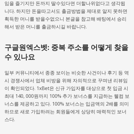
임을 즐기지만 돈까지 딸수있다면 더할나위없다고 생각됩
니다. 하지만 돈을따고서도 출금방법을 제대로 알지 못하면
획득한 머니를 받을수없으니 본글을 참고해 배팅에서 승리
해서 받은 머니를 출금하시길 바랍니다.
구글원엑스벳: 중복 주소를 어떻게 찾을
수 있나요
일부 커뮤니티에서 종종 보이는 비슷한 사건이나 후기 등 역
시 경쟁사에서 업체 비방을 위해 자의적으로 꾸며낸 리뷰임
이 확인되었다. 1xBet은 신규 가입자를 대상으로 첫 입금 시
최대 140, 000원까지 100% 추가 보너스를 지급하는 웰컴 보
너스를 제공하고 있다. 100% 보너스는 입금액의 2배를 의미
하므로 새로 가입하려는 회원들에게 상당히 매력적인 보너
스다.