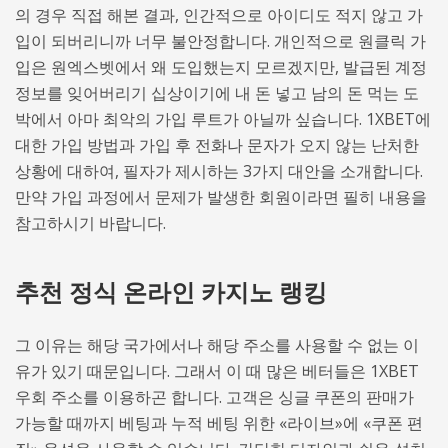
의 경우 직접 해본 결과, 인간적으로 아이디도 적지 않고 가
입이 되버리니까 너무 불안정합니다. 개인적으로 원클릭 가
입은 원엑스벳에서 왜 도입했는지 모르겠지만, 발급된 계정
정보를 잊어버리기 십상이기에 내 돈 넣고 남의 돈 먹는 도
박에서 아마 최악의 가입 루트가 아닐까 싶습니다. 1XBET에
대한 가입 방법과 가입 후 전화나 문자가 오지 않는 난처한
상황에 대하여, 필자가 제시하는 3가지 대안을 소개합니다.
만약 가입 과정에서 문제가 발생한 회원이라면 필히 내용을
참고하시기 바랍니다.
추천 정식 온라인 카지노 랭킹
그 이유는 해당 국가에서나 해당 주소를 사용할 수 없는 이
유가 있기 때문입니다. 그래서 이 때 많은 베터들은 1XBET
우회 주소를 이용하곤 합니다. 고객은 싱글 쿠폰의 판매가
가능할 때까지 베팅과 누적 베팅 위한 «라이브»에 «쿠폰 편