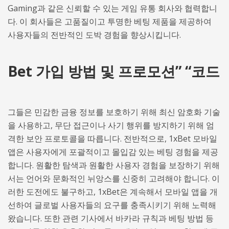
Gaming과 같은 신뢰할 수 있는 게임 유통 회사와 협력합니
다. 이 회사들은 고품질이고 투명한 베팅 제품을 제공하여
사용자들의 전반적인 도박 경험을 향상시킵니다.
Bet 가입 방법 및 프로모션” “코드
그들은 민감한 금융 정보를 보호하기 위해 최신 암호화 기술
을 사용하고, 무단 접근이나 사기 행위를 방지하기 위해 엄
격한 보안 프로토콜을 따릅니다. 전반적으로, 1xBet 모바일
앱은 사용자에게 포괄적이고 몰입감 있는 베팅 경험을 제공
합니다. 원활한 탐색과 원활한 사용자 경험을 보장하기 위해
서는 언어와 문화적인 뉘앙스를 신중히 고려해야 합니다. 이
러한 도전에도 불구하고, 1xBet은 계속해서 모바일 앱을 개
선하여 글로벌 사용자들의 요구를 충족시키기 위해 노력해
왔습니다. 또한 관련 기사에서 바카라 규칙과 베팅 방법 등