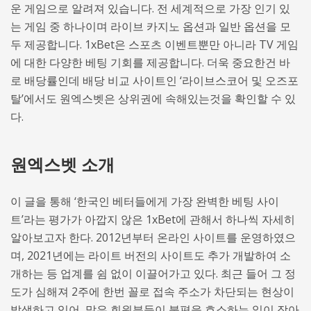
운 게임으로 알려져 있습니다. 전 세계적으로 가장 인기 있
는 게임 중 하나이며 라이브 카지노 옵션과 일반 옵션을 모
두 제공합니다. 1xBet은 스포츠 이벤트뿐만 아니라 TV 게임
에 대한 다양한 베팅 기회를 제공합니다. 더욱 중요한건 바
로 배당률인데 배당 비교 사이트인 ‘라이브스코어 및 오즈포
탈’에서도 원엑스벳은 상위권에 속해있는것을 확인할 수 있
다.
원엑스벳 소개
이 글을 통해 ‘한국인 베터들에게 가장 완벽한 베팅 사이
트’라는 평가가 아깝지 않은 1xBet에 관해서 하나씩 자세히
알아보고자 한다. 2012년부터 온라인 사이트를 운영하였으
며, 2021년에는 라이트 버전의 사이트도 추가 개발하여 소
개하는 등 업계를 쉼 없이 이끌어가고 있다. 최근 들어 그 정
도가 심해져 2주에 한번 꼴로 접속 주소가 차단되는 현상이
발생하고 있어, 많은 회원분들이 불편을 호소하는 일이 잦아