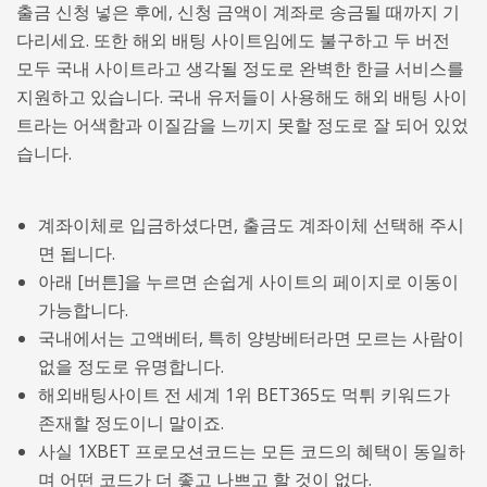
출금 신청 넣은 후에, 신청 금액이 계좌로 송금될 때까지 기
다리세요. 또한 해외 배팅 사이트임에도 불구하고 두 버전
모두 국내 사이트라고 생각될 정도로 완벽한 한글 서비스를
지원하고 있습니다. 국내 유저들이 사용해도 해외 배팅 사이
트라는 어색함과 이질감을 느끼지 못할 정도로 잘 되어 있었
습니다.
계좌이체로 입금하셨다면, 출금도 계좌이체 선택해 주시
면 됩니다.
아래 [버튼]을 누르면 손쉽게 사이트의 페이지로 이동이
가능합니다.
국내에서는 고액베터, 특히 양방베터라면 모르는 사람이
없을 정도로 유명합니다.
해외배팅사이트 전 세계 1위 BET365도 먹튀 키워드가
존재할 정도이니 말이죠.
사실 1XBET 프로모션코드는 모든 코드의 혜택이 동일하
며 어떤 코드가 더 좋고 나쁘고 할 것이 없다.