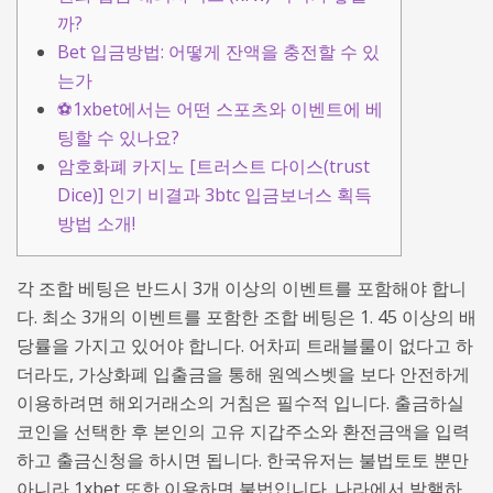
까?
Bet 입금방법: 어떻게 잔액을 충전할 수 있
는가
⚽1xbet에서는 어떤 스포츠와 이벤트에 베
팅할 수 있나요?
암호화폐 카지노 [트러스트 다이스(trust
Dice)] 인기 비결과 3btc 입금보너스 획득
방법 소개!
각 조합 베팅은 반드시 3개 이상의 이벤트를 포함해야 합니
다. 최소 3개의 이벤트를 포함한 조합 베팅은 1. 45 이상의 배
당률을 가지고 있어야 합니다. 어차피 트래블룰이 없다고 하
더라도, 가상화폐 입출금을 통해 원엑스벳을 보다 안전하게
이용하려면 해외거래소의 거침은 필수적 입니다. 출금하실
코인을 선택한 후 본인의 고유 지갑주소와 환전금액을 입력
하고 출금신청을 하시면 됩니다. 한국유저는 불법토토 뿐만
아니라 1xbet 또한 이용하면 불법입니다. 나라에서 발핼하