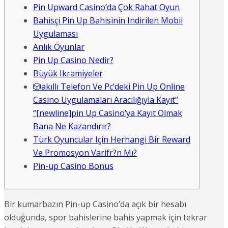
Pin Upward Casino’da Çok Rahat Oyun
Bahisçi Pin Up Bahisinin Indirilen Mobil
Uygulaması
Anlık Oyunlar
Pin Up Casino Nedir?
Büyük Ikramiyeler
🎲akıllı Telefon Ve Pc’deki Pin Up Online
Casino Uygulamaları Aracılığıyla Kayıt”
“[newline]pin Up Casino’ya Kayıt Olmak
Bana Ne Kazandırır?
Türk Oyuncular Için Herhangi Bir Reward
Ve Promosyon Varifr?n Mı?
Pin-up Casino Bonus
Bir kumarbazın Pin-up Casino’da açık bir hesabı
olduğunda, spor bahislerine bahis yapmak için tekrar