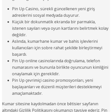
Pin Up Casino, sürekli güncellenen yeni giriş
adreslerini sosyal medyada duyurur.
Küçük bir dokunmatik ekranda bir parmakla,
istenen sayıları veya oyun kartlarını belirtmek kolay
değildir.
Aslında, kumarhane kumar ve bahis işlevlerini
kullanıcıları için sobre rahat şekilde birleştirmeyi
başardı.
Pin Up online casinolarında doğrulama, telefon
numarasını ve bununla birlikte oyuncunun kimliğini
onaylamak için gereklidir.
Pin Up çevrimiçi casino promosyonları, yeni
başlayanları ve düzenli müşterileri desteklemeyi
amaçlamaktadır.
Kumar sitesine kaydolmadan önce bêtisier sayfanın
altındaki Gizlilik Politikasını okumanızı tavsiye ederiz. Pin