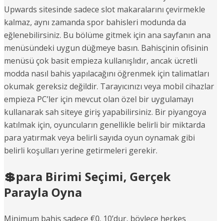
Upwards sitesinde sadece slot makaralarını çevirmekle
kalmaz, aynı zamanda spor bahisleri modunda da
eğlenebilirsiniz. Bu bölüme gitmek için ana sayfanın ana
menüsündeki uygun düğmeye basın. Bahisçinin ofisinin
menüsü çok basit empieza kullanışlıdır, ancak ücretli
modda nasıl bahis yapılacağını öğrenmek için talimatları
okumak gereksiz değildir. Tarayıcınızı veya mobil cihazlar
empieza PC’ler için mevcut olan özel bir uygulamayı
kullanarak sah siteye giriş yapabilirsiniz. Bir piyangoya
katılmak için, oyuncuların genellikle belirli bir miktarda
para yatırmak veya belirli sayıda oyun oynamak gibi
belirli koşulları yerine getirmeleri gerekir.
💲para Birimi Seçimi, Gerçek
Parayla Oyna
Minimum bahis sadece €0. 10’dur, böylece herkes