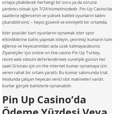
ortaya çıkabilecek herhangi bir soru ya da soruna
yardımcı olmak için 7/24 hizmetinizdedir. Pin-Up Casino’da
saatlerce eğlencenin ve yüksek kaliteli oyunların tadını
çıkarabilirsiniz – hepsi güvenli ve emniyetli bir ortamda.
İster popüler kart oyunlarını oynamak ister spor
etkinliklerine bahis yapmak isteyin, çevrimiçi kumarın tüm
eğlence ve heyecanından asla uzak kalmayacaksınız.
Ziyaretçiler için online on line casino Pin Up Turkey,
resmi web sitesini de?erlendirmek suretiyle günün her
saati Grivnası için on the internet kumar oynamaya izin
veren rahat bir ortam yarattı. Bu kumar salonunda trial
modunda çalışan heyecan verici slot makineleri vardır,
bunlar gerçek bahislerle oynanabilir.
Pin Up Casino’da
Ödeme Yüzdesi Veya