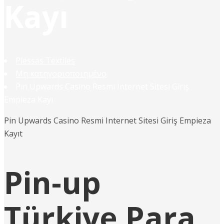
Kayı
Plessas Textiles
Μη κατηγοριοποιημένο
Pin Upwards Casino Resmi Internet Sitesi Giriş
Empieza Kayı
Pin Upwards Casino Resmi Internet Sitesi Giriş Empieza
Kayıt
Pin-up
Türkiye Para