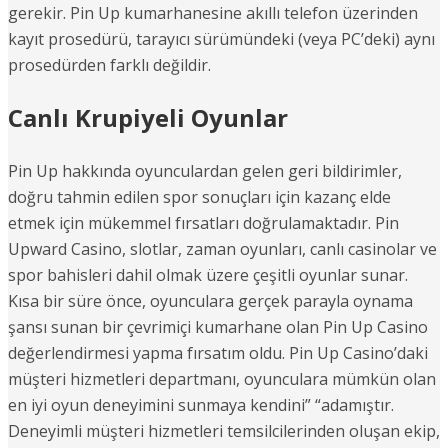
gerekir. Pin Up kumarhanesine akıllı telefon üzerinden
kayıt prosedürü, tarayıcı sürümündeki (veya PC’deki) aynı
prosedürden farklı değildir.
Canlı Krupiyeli Oyunlar
Pin Up hakkında oyunculardan gelen geri bildirimler,
doğru tahmin edilen spor sonuçları için kazanç elde
etmek için mükemmel fırsatları doğrulamaktadır. Pin
Upward Casino, slotlar, zaman oyunları, canlı casinolar ve
spor bahisleri dahil olmak üzere çeşitli oyunlar sunar.
Kısa bir süre önce, oyunculara gerçek parayla oynama
şansı sunan bir çevrimiçi kumarhane olan Pin Up Casino
değerlendirmesi yapma fırsatım oldu. Pin Up Casino’daki
müşteri hizmetleri departmanı, oyunculara mümkün olan
en iyi oyun deneyimini sunmaya kendini” “adamıştır.
Deneyimli müşteri hizmetleri temsilcilerinden oluşan ekip,