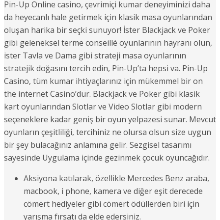
Pin-Up Online casino, çevrimiçi kumar deneyiminizi daha
da heyecanlı hale getirmek için klasik masa oyunlarından
oluşan harika bir seçki sunuyor! İster Blackjack ve Poker
gibi geleneksel terme conseillé oyunlarının hayranı olun,
ister Tavla ve Dama gibi strateji masa oyunlarının
stratejik doğasını tercih edin, Pin-Up’ta hepsi va. Pin-Up
Casino, tüm kumar ihtiyaçlarınız için mükemmel bir on
the internet Casino’dur. Blackjack ve Poker gibi klasik
kart oyunlarından Slotlar ve Video Slotlar gibi modern
seçeneklere kadar geniş bir oyun yelpazesi sunar. Mevcut
oyunların çeşitliliği, tercihiniz ne olursa olsun size uygun
bir şey bulacağınız anlamına gelir. Sezgisel tasarımı
sayesinde Uygulama içinde gezinmek çocuk oyuncağıdır.
Aksiyona katılarak, özellikle Mercedes Benz araba,
macbook, i phone, kamera ve diğer eşit derecede
cömert hediyeler gibi cömert ödüllerden biri için
yarışma fırsatı da elde edersiniz.