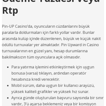
Rtp
Pin-UP Casino’da, oyuncuların cüzdanlarını büyük
paralarla doldurmaları için farklı yollar vardır. Bunlar
arasında kulüp içinde düzenlenen, büyük ve küçük nakit
ödüllü turnuvalar yer almaktadır. Pin Upward in Casino
turnuvalarının en güzel yanı, hesap durumlarına
bakılmaksızın tüm oyunculara açık olmasıdır.
Para yatırma işlemini etkinleştirmek için uygun
bonusa (varsa) tıklayın, ardından operatör
hesabınıza kredi verecektir.
Mobil sürüm, daha uygun bir kullanıcı arayüzü,
yüksek kaliteli grafikler ve yüksek hız sunar.
Ayrıca günde oluşturulan başvuru sayısında bir sınır
vardır, 3’ü aşarsa beklemeniz veya bir komisyon