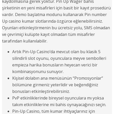
kaydolmasına gerek yoktur. Pin Up Wager bahis
şirketinin en yeni misafirleri için basit bir kayıt prosedürü
vardır. Demo başlatma modunu kullanarak Pin number
Up casino kumar slotlarında özgürce eğlenebilirsiniz.
Oyunları etkinleştirmenin bu ücretsiz yolu, SMS olmadan
ve çevrimiçi kulüpte kayıt olmadan tüm misafirler
tarafından kullanılabilir.
Artık Pin-Up Casino’da mevcut olan bu klasik 5
silindirli slot oyunu, oyunculara meyve sembolleri
empieza harika bonusların heyecan verici bir
kombinasyonunu sunuyor.
Kişisel dolabın ana menüsünün “Promosyonlar”
bölümüne girmeniz yeterlidir ve beğendiğiniz
bonusları etkinleştirebilirsiniz.
PvP etkinliklerinde bireysel oyunculara mı yoksa
takım etkinliklerine mi bahis oynayacağınızı seçin.
Pin-Up Casino, tüm kumar ihtiyaçlarınız için