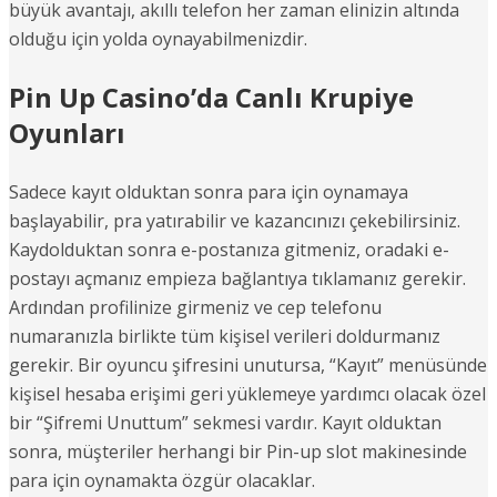
büyük avantajı, akıllı telefon her zaman elinizin altında
olduğu için yolda oynayabilmenizdir.
Pin Up Casino’da Canlı Krupiye
Oyunları
Sadece kayıt olduktan sonra para için oynamaya
başlayabilir, pra yatırabilir ve kazancınızı çekebilirsiniz.
Kaydolduktan sonra e-postanıza gitmeniz, oradaki e-
postayı açmanız empieza bağlantıya tıklamanız gerekir.
Ardından profilinize girmeniz ve cep telefonu
numaranızla birlikte tüm kişisel verileri doldurmanız
gerekir. Bir oyuncu şifresini unutursa, “Kayıt” menüsünde
kişisel hesaba erişimi geri yüklemeye yardımcı olacak özel
bir “Şifremi Unuttum” sekmesi vardır. Kayıt olduktan
sonra, müşteriler herhangi bir Pin-up slot makinesinde
para için oynamakta özgür olacaklar.