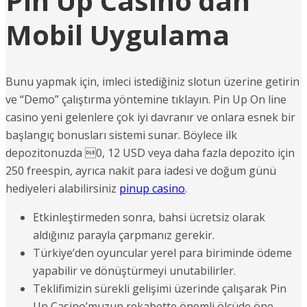
Pin Up Casino’dan
Mobil Uygulama
Bunu yapmak için, imleci istediğiniz slotun üzerine getirin
ve “Demo” çalıştırma yöntemine tıklayın. Pin Up On line
casino yeni gelenlere çok iyi davranır ve onlara esnek bir
başlangıç bonusları sistemi sunar. Böylece ilk
depozitonuzda 0, 12 USD veya daha fazla depozito için
250 freespin, ayrıca nakit para iadesi ve doğum günü
hediyeleri alabilirsiniz
pinup casino
.
Etkinleştirmeden sonra, bahsi ücretsiz olarak
aldığınız parayla çarpmanız gerekir.
Türkiye’den oyuncular yerel para biriminde ödeme
yapabilir ve dönüştürmeyi unutabilirler.
Teklifimizin sürekli gelişimi üzerinde çalışarak Pin
Up Casino’muzun rekabette önemli ölçüde öne