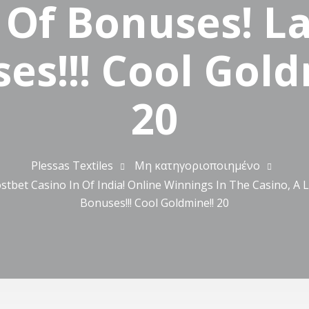
 Of Bonuses! L
es!!! Cool Gold
20
Plessas Textiles
Μη κατηγοριοποιημένο
et Casino In Of India! Online Winnings In The Casino, A 
Bonuses!!! Cool Goldmine!! 20