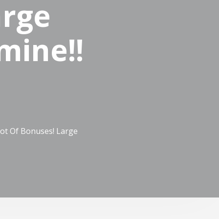
arge
mine!!
Lot Of Bonuses! Large