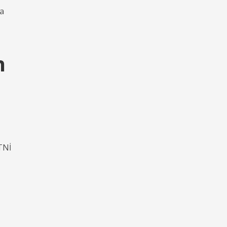
ma
n
TNİ