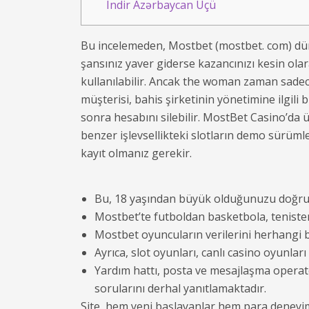
Indir Azərbaycan Üçü
Bu incelemeden, Mostbet (mostbet. com) dürüs
şansınız yaver giderse kazancınızı kesin ol
kullanılabilir. Ancak the woman zaman sadec
müşterisi, bahis şirketinin yönetimine ilgili
sonra hesabını silebilir. MostBet Casino’da
benzer işlevsellikteki slotların demo sürüm
kayıt olmanız gerekir.
Bu, 18 yaşından büyük olduğunuzu doğrul
Mostbet’te futboldan basketbola, tenisten 
Mostbet oyuncuların verilerini herhangi b
Ayrıca, slot oyunları, canlı casino oyunlar
Yardım hattı, posta ve mesajlaşma operat
sorularını derhal yanıtlamaktadır.
Site, hem yeni başlayanlar hem para deneyimli