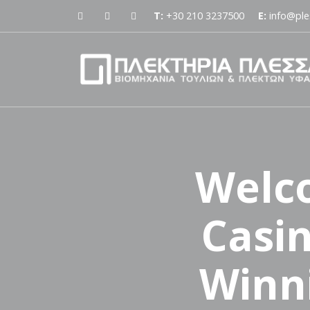
T:
+30 210 3237500
E:
info@ple
Welc
Casin
Winni