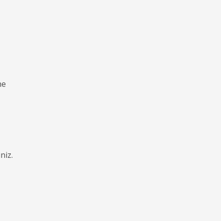
ne
niz.