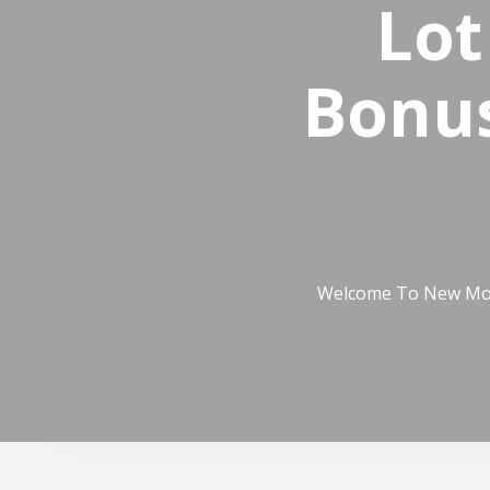
Lot
Bonus
Welcome To New Mostb