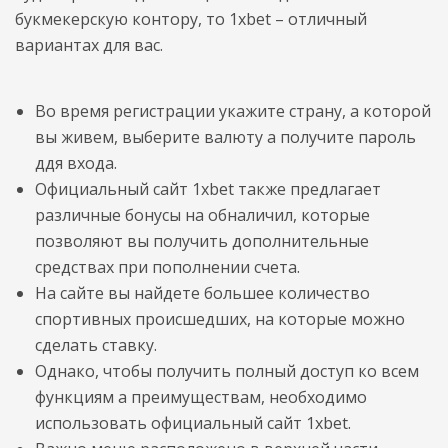
букмекерскую контору, то 1xbet – отличный
вариантах для вас.
Во время регистрации укажите страну, а которой
вы живем, выберите валюту а получите пароль
ддя входа.
Официальный сайт 1xbet также предлагает
различные бонусы на обналичил, которые
позволяют вы получить дополнительные
средствах при пополнении счета.
На сайте вы найдете большее количество
спортивных происшедших, на которые можно
сделать ставку.
Однако, чтобы получить полный доступ ко всем
функциям а преимуществам, необходимо
использовать официальный сайт 1xbet.