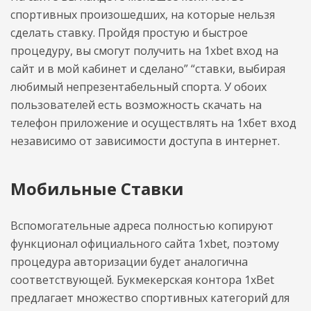
спортивных произошедших, на которые нельзя
сделать ставку. Пройдя простую и быстрое
процедуру, вы смогут получить на 1xbet вход на
сайт и в мой кабинет и сделано” “ставки, выбирая
любимый непрезентабельный спорта. У обоих
пользователей есть возможность скачать на
телефон приложение и осуществлять на 1хбет вход
независимо от зависимости доступа в интернет.
Мобильные Ставки
Вспомогательные адреса полностью копируют
функционал официального сайта 1xbet, поэтому
процедура авторизации будет аналогична
соответствующей. Букмекерская контора 1xBet
предлагает множество спортивных категорий для