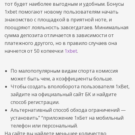
тот будет наиболее выгодным и удобным. Бонусы
1xbet помогают новому пользователям начать
знакомство с площадкой в приятной ноте, и
поощряют лояльность завсегдатаев. Минимальная
сумма депозита отличается в зависимости от
платежного другого, но в правило случаев она
начнется от 50 копеечки
1xbet
.
По малопопулярным видам спорта комиссия
может быть чем, а коэффициенты больше.
Чтобы создать вполоборота пользователя 1xBet,
зайдите на официальный сайт БК и найдите
способ регистрации.
Альтернативный способ обхода ограничений —
установить” “приложение 1хБет на мобильный
телефон или персональный.
На сайте вы найдете меньшее количество