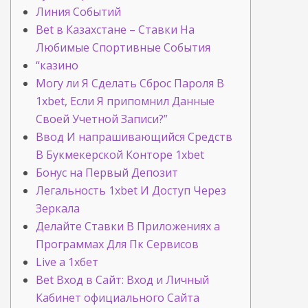
Линия Событий
Bet в Казахстане – Ставки На
Любимые Спортивные События
“казино
Могу ли Я Сделать Сброс Пароля В
1xbet, Если Я припомнил Данные
Своей Учетной Записи?”
Ввод И напрашивающийся Средств
В Букмекерской Конторе 1xbet
Бонус на Первый Депозит
Легальность 1xbet И Доступ Через
Зеркала
Делайте Ставки В Приложениях а
Программах Для Пк Сервисов
Live а 1хбет
Bet Вход в Сайт: Вход и Личный
Кабинет официального Сайта