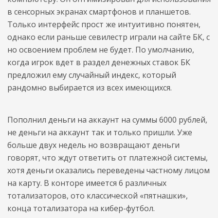
в сенсорных экранах смартфонов и планшетов.
Только интерфейс прост же интуитивно понятен,
однако если раньше севилестр играли на сайте БК, с
но освоением проблем не будет. По умолчанию,
когда игрок вдет в раздел денежных ставок БК
предложил ему случайный индекс, который
рандомно выбирается из всех имеющихся.
Пополнил деньги на аккаунт на суммы 6000 рублей,
не деньги на аккаунт так и только пришли. Уже
больше двух недель но возвращают деньги
говорят, что ждут ответить от платежной системы,
хотя деньги оказались переведены частному лицом
на карту. В конторе имеется 6 различных
тотализаторов, ото классической «пятнашки»,
конца тотализатора на кибер-футбол.